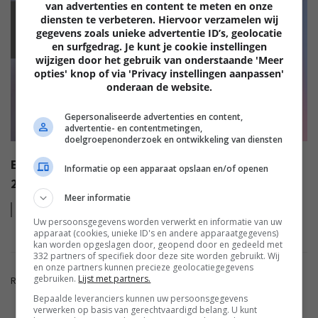
van advertenties en content te meten en onze
diensten te verbeteren. Hiervoor verzamelen wij
EISA
gegevens zoals unieke advertentie ID’s, geolocatie
en surfgedrag. Je kunt je cookie instellingen
wijzigen door het gebruik van onderstaande 'Meer
opties' knop of via 'Privacy instellingen aanpassen'
onderaan de website.
Gepersonaliseerde advertenties en content,
advertentie- en contentmetingen,
doelgroepenonderzoek en ontwikkeling van diensten
EISA AWARDS: WAT ZIJN DE BESTE PRODUCTEN VAN
Informatie op een apparaat opslaan en/of openen
2022?
Meer informatie
Lees
meer
Uw persoonsgegevens worden verwerkt en informatie van uw
apparaat (cookies, unieke ID's en andere apparaatgegevens)
kan worden opgeslagen door, geopend door en gedeeld met
332 partners of specifiek door deze site worden gebruikt. Wij
en onze partners kunnen precieze geolocatiegegevens
gebruiken.
Lijst met partners.
Reacties zijn gesloten.
Bepaalde leveranciers kunnen uw persoonsgegevens
verwerken op basis van gerechtvaardigd belang. U kunt