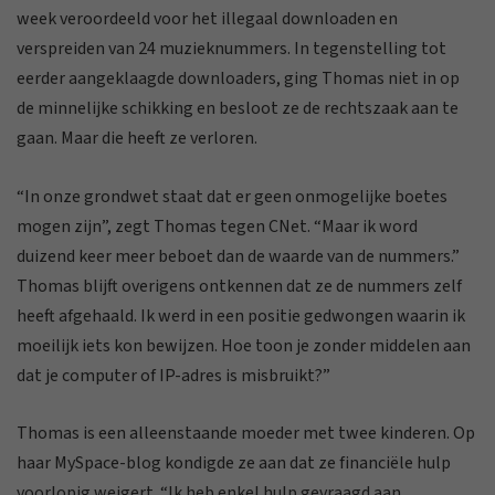
week veroordeeld voor het illegaal downloaden en
verspreiden van 24 muzieknummers. In tegenstelling tot
eerder aangeklaagde downloaders, ging Thomas niet in op
de minnelijke schikking en besloot ze de rechtszaak aan te
gaan. Maar die heeft ze verloren.
“In onze grondwet staat dat er geen onmogelijke boetes
mogen zijn”, zegt Thomas tegen CNet. “Maar ik word
duizend keer meer beboet dan de waarde van de nummers.”
Thomas blijft overigens ontkennen dat ze de nummers zelf
heeft afgehaald. Ik werd in een positie gedwongen waarin ik
moeilijk iets kon bewijzen. Hoe toon je zonder middelen aan
dat je computer of IP-adres is misbruikt?”
Thomas is een alleenstaande moeder met twee kinderen. Op
haar MySpace-blog kondigde ze aan dat ze financiële hulp
voorlopig weigert. “Ik heb enkel hulp gevraagd aan