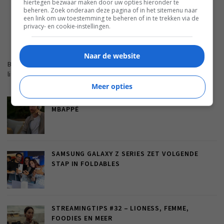
hiertegen bezwaar maken door uw opties hieronder te
ADVERTENTIE
beheren. Zoek onderaan deze pagina of in het sitemenu naar
een link om uw toestemming te beheren of in te trekken via de
privacy- en cookie-instellingen.
FWD.NL
Naar de website
Blijf op de hoogte met de nieuwste artikelen van ons
lifestyleplatform en bezoek FWD.nl.
Meer opties
REVIEW: LOEWE LEO – MET DE ZEGEN VAN
MBAPPÉ
SAMSUNG GALAXY Z SERIES ZET VOLGENDE
STAP IN FOLDABLES
STREAMINGTIPS #32 – LIONESS, FEMME,
FOODIES EN MEER