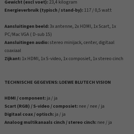
Gewicht (excl voet):
23,4 kilogram
Energieverbruik (typisch / stand-by):
117 / 0,5 watt
Aansluitingen beeld:
3x antenne, 2x HDMI, 1x Scart, 1x
PC/Mac VGA ( D-sub 15)
Aansluitingen audio:
stereo minijack, center, digitaal
coaxiaal
Zijkant:
1x HDMI, 1x S-video, 1x composiet, 1x stereo cinch
TECHNISCHE GEGEVENS: LOEWE BLUTECH VISION
HDMI / component:
ja / ja
Scart (RGB) / S-video / composiet:
nee / nee / ja
Digitaal coax / optisch:
ja / ja
Analoog multikanaals cinch / stereo cinch:
nee / ja