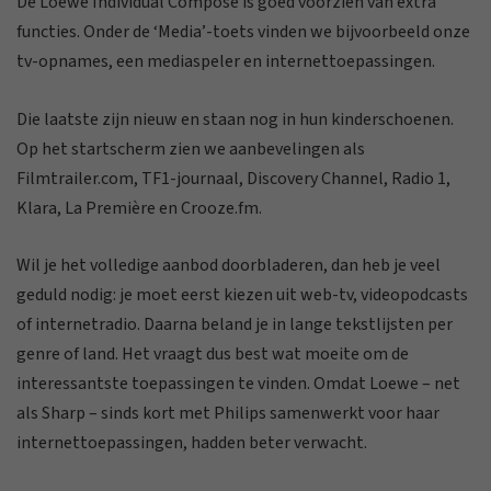
De Loewe Individual Compose is goed voorzien van extra
functies. Onder de ‘Media’-toets vinden we bijvoorbeeld onze
tv-opnames, een mediaspeler en internettoepassingen.
Die laatste zijn nieuw en staan nog in hun kinderschoenen.
Op het startscherm zien we aanbevelingen als
Filmtrailer.com, TF1-journaal, Discovery Channel, Radio 1,
Klara, La Première en Crooze.fm.
Wil je het volledige aanbod doorbladeren, dan heb je veel
geduld nodig: je moet eerst kiezen uit web-tv, videopodcasts
of internetradio. Daarna beland je in lange tekstlijsten per
genre of land. Het vraagt dus best wat moeite om de
interessantste toepassingen te vinden. Omdat Loewe – net
als Sharp – sinds kort met Philips samenwerkt voor haar
internettoepassingen, hadden beter verwacht.