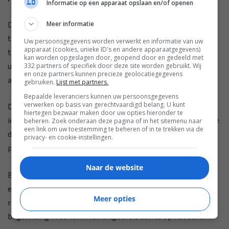
Informatie op een apparaat opslaan en/of openen
De Loewe-set is niet enkel een lust voor het oog, ook op
Meer informatie
technisch vlak vormt deze combinatie een mooi geheel. De
Uw persoonsgegevens worden verwerkt en informatie van uw
apparaat (cookies, unieke ID's en andere apparaatgegevens)
televisie staat bol (figuurlijk dan) van de functies, met als
kan worden opgeslagen door, geopend door en gedeeld met
uitschieters de ingebouwde harde schijf en de prima
332 partners of specifiek door deze site worden gebruikt. Wij
en onze partners kunnen precieze geolocatiegegevens
audiospeler.
gebruiken.
Lijst met partners.
Bepaalde leveranciers kunnen uw persoonsgegevens
verwerken op basis van gerechtvaardigd belang. U kunt
De uitwerking van de internettoepassingen kan beter, en de
hiertegen bezwaar maken door uw opties hieronder te
iets mindere beeldverwerking van de televisie compenseer je
beheren. Zoek onderaan deze pagina of in het sitemenu naar
een link om uw toestemming te beheren of in te trekken via de
door de Blu-ray-speler in 1.080p-stand te zetten. Dat levert
privacy- en cookie-instellingen.
prima resultaten op.
Naar de website
Beide toestellen gebruiken een identieke afstandsbediening
en kunnen dus met één exemplaar bediend worden. De
Meer opties
remote vraagt wel enige gewenning, maar Loewe biedt
begeleiding in de vorm van uitgebreid advies op het scherm.