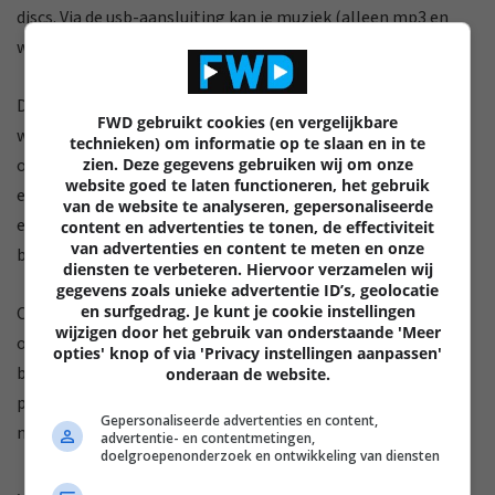
discs. Via de usb-aansluiting kan je muziek (alleen mp3 en
wma) en videobestanden aanleveren.
De ingebouwde mediaspeler draagt het DivX HD-logo,
FWD gebruikt cookies (en vergelijkbare
waardoor die zowat alle videoformaten zou moeten
technieken) om informatie op te slaan en in te
zien. Deze gegevens gebruiken wij om onze
ondersteunen. In de praktijk krijgen we
website goed te laten functioneren, het gebruik
een 1.080p DivX-bestand echter niet aan de praat, en bij
van de website te analyseren, gepersonaliseerde
enkele mkv-bestanden loopt het fout met de
content en advertenties te tonen, de effectiviteit
van advertenties en content te meten en onze
beeldverhouding.
diensten te verbeteren. Hiervoor verzamelen wij
gegevens zoals unieke advertentie ID’s, geolocatie
en surfgedrag. Je kunt je cookie instellingen
Ook het vermelden waard: de speler leest wel interne
wijzigen door het gebruik van onderstaande 'Meer
ondertitels van een mkv-bestand, maar niet van een VOB-
opties' knop of via 'Privacy instellingen aanpassen'
bestand. Externe ondertitels vormen gelukkig geen
onderaan de website.
probleem; iets wat wel een pijnlijk gemis was op de
Gepersonaliseerde advertenties en content,
mediaspeler van de televisie.
advertentie- en contentmetingen,
doelgroepenonderzoek en ontwikkeling van diensten
,