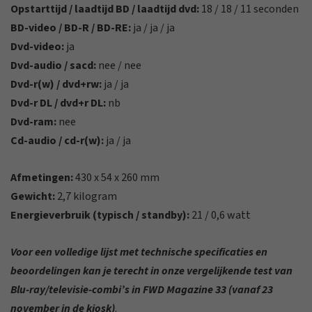
Opstarttijd / laadtijd BD / laadtijd dvd:
18 / 18 / 11 seconden
BD-video / BD-R / BD-RE:
ja / ja / ja
Dvd-video:
ja
Dvd-audio / sacd:
nee / nee
Dvd-r(w) / dvd+rw:
ja / ja
Dvd-r DL / dvd+r DL:
nb
Dvd-ram:
nee
Cd-audio / cd-r(w):
ja / ja
Afmetingen:
430 x 54 x 260 mm
Gewicht:
2,7 kilogram
Energieverbruik (typisch / standby):
21 / 0,6 watt
Voor een volledige lijst met technische specificaties en
beoordelingen kan je terecht in onze vergelijkende test van
Blu-ray/televisie-combi’s in FWD Magazine 33 (vanaf 23
november in de kiosk)
.