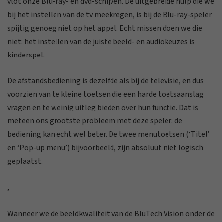
vlot onze Blu-ray- en dvd-schijven. De uitgebreide hulp die we
bij het instellen van de tv meekregen, is bij de Blu-ray-speler
spijtig genoeg niet op het appel. Echt missen doen we die
niet: het instellen van de juiste beeld- en audiokeuzes is
kinderspel.
De afstandsbediening is dezelfde als bij de televisie, en dus
voorzien van te kleine toetsen die een harde toetsaanslag
vragen en te weinig uitleg bieden over hun functie. Dat is
meteen ons grootste probleem met deze speler: de
bediening kan echt wel beter. De twee menutoetsen (‘Titel’
en ‘Pop-up menu’) bijvoorbeeld, zijn absoluut niet logisch
geplaatst.
,
Wanneer we de beeldkwaliteit van de BluTech Vision onder de