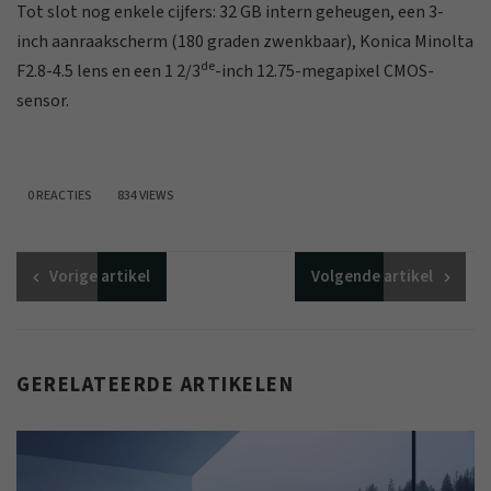
Tot slot nog enkele cijfers: 32 GB intern geheugen, een 3-
inch aanraakscherm (180 graden zwenkbaar), Konica Minolta
de
F2.8-4.5 lens en een 1 2/3
-inch 12.75-megapixel CMOS-
sensor.
0 REACTIES
834 VIEWS
Vorige
artikel
Volgende
artikel
GERELATEERDE ARTIKELEN