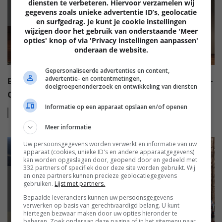
BEELD
diensten te verbeteren. Hiervoor verzamelen wij
gegevens zoals unieke advertentie ID’s, geolocatie
en surfgedrag. Je kunt je cookie instellingen
wijzigen door het gebruik van onderstaande 'Meer
opties' knop of via 'Privacy instellingen aanpassen'
onderaan de website.
Gepersonaliseerde advertenties en content,
advertentie- en contentmetingen,
EEN SAMSUNG TV VOOR IEDEREEN MET QLED EN QD-
doelgroepenonderzoek en ontwikkeling van diensten
OLED (ADV)
Informatie op een apparaat opslaan en/of openen
Lees
meer
Meer informatie
Uw persoonsgegevens worden verwerkt en informatie van uw
apparaat (cookies, unieke ID's en andere apparaatgegevens)
kan worden opgeslagen door, geopend door en gedeeld met
332 partners of specifiek door deze site worden gebruikt. Wij
en onze partners kunnen precieze geolocatiegegevens
BEELD
gebruiken.
Lijst met partners.
Bepaalde leveranciers kunnen uw persoonsgegevens
verwerken op basis van gerechtvaardigd belang. U kunt
hiertegen bezwaar maken door uw opties hieronder te
beheren. Zoek onderaan deze pagina of in het sitemenu naar