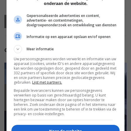
onderaan de website.
Gepersonaliseerde advertenties en content,
advertentie- en contentmetingen,
Vorige
artikel
Volgende
artikel
doelgroepenonderzoek en ontwikkeling van diensten
Informatie op een apparaat opslaan en/of openen
Meer informatie
GERELATEERDE ARTIKELEN
Uw persoonsgegevens worden verwerkt en informatie van uw
apparaat (cookies, unieke ID's en andere apparaatgegevens)
kan worden opgeslagen door, geopend door en gedeeld met
332 partners of specifiek door deze site worden gebruikt. Wij
en onze partners kunnen precieze geolocatiegegevens
gebruiken.
Lijst met partners.
Bepaalde leveranciers kunnen uw persoonsgegevens
BEELD
verwerken op basis van gerechtvaardigd belang. U kunt
hiertegen bezwaar maken door uw opties hieronder te
beheren. Zoek onderaan deze pagina of in het sitemenu naar
een link om uw toestemming te beheren of in te trekken via de
privacy- en cookie-instellingen.