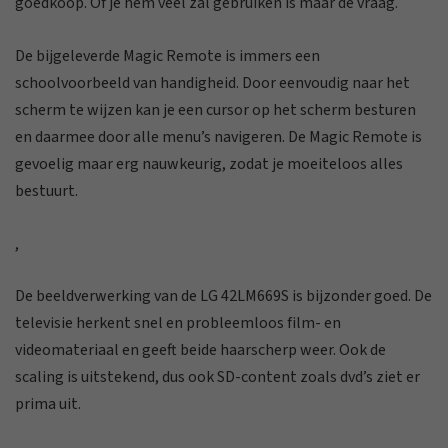
goedkoop. Of je hem veel zal gebruiken is maar de vraag.
De bijgeleverde Magic Remote is immers een
schoolvoorbeeld van handigheid. Door eenvoudig naar het
scherm te wijzen kan je een cursor op het scherm besturen
en daarmee door alle menu’s navigeren. De Magic Remote is
gevoelig maar erg nauwkeurig, zodat je moeiteloos alles
bestuurt.
,
De beeldverwerking van de LG 42LM669S is bijzonder goed. De
televisie herkent snel en probleemloos film- en
videomateriaal en geeft beide haarscherp weer. Ook de
scaling is uitstekend, dus ook SD-content zoals dvd’s ziet er
prima uit.