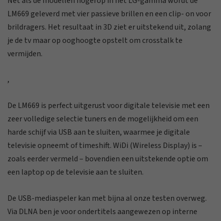
Net als de modellen hogerop in het LG-gamma wordt de
LM669 geleverd met vier passieve brillen en een clip- on voor
brildragers. Het resultaat in 3D ziet er uitstekend uit, zolang
je de tv maar op ooghoogte opstelt om crosstalk te
vermijden.
,
De LM669 is perfect uitgerust voor digitale televisie met een
zeer volledige selectie tuners en de mogelijkheid om een
harde schijf via USB aan te sluiten, waarmee je digitale
televisie opneemt of timeshift. WiDi (Wireless Display) is –
zoals eerder vermeld – bovendien een uitstekende optie om
een laptop op de televisie aan te sluiten.
De USB-mediaspeler kan met bijna al onze testen overweg.
Via DLNA ben je voor ondertitels aangewezen op interne