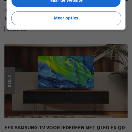
Naar de website
TOT 500 EURO TERUG BIJ AANKOOP VAN EEN
Meer opties
NIEUWE SONY TELEVISIE (ADV)
Lees
meer
BEELD
EEN SAMSUNG TV VOOR IEDEREEN MET QLED EN QD-