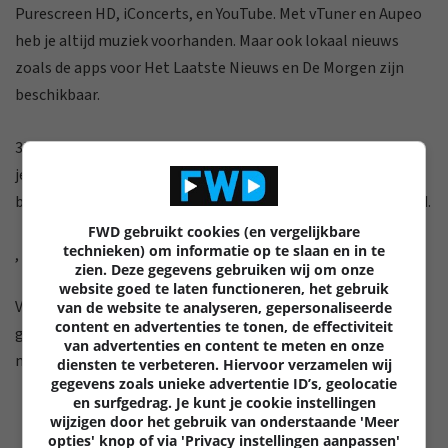
Purescreen HD, iConcerts, en YouTube. Met vTuner en Aupeo
heb je altijd muziek voorhanden. Maar ook lokaal nieuws
zoals de apps voor Het Laatste Nieuws en De Morgen zijn
beschikbaar.
3D World biedt allerlei gratis 3D-content. En in LG apps vind
je tenslotte nog een hele reeks kleinere apps terug. Kijk
bijvoorbeeld eens naar SnagFilms, zeker een bezoekje waard.
FWD gebruikt cookies (en vergelijkbare
technieken) om informatie op te slaan en in te
,
zien. Deze gegevens gebruiken wij om onze
website goed te laten functioneren, het gebruik
Voor een 42-inch toestel is de prijs van deze 42LM669S erg
van de website te analyseren, gepersonaliseerde
content en advertenties te tonen, de effectiviteit
goed, en de LG levert ook heel wat functionaliteit. Enkel het
van advertenties en content te meten en onze
matige contrast moet je voor lief nemen.
diensten te verbeteren. Hiervoor verzamelen wij
gegevens zoals unieke advertentie ID’s, geolocatie
en surfgedrag. Je kunt je cookie instellingen
wijzigen door het gebruik van onderstaande 'Meer
opties' knop of via 'Privacy instellingen aanpassen'
0 REACTIES
750 VIEWS