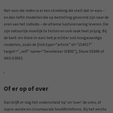
Net voor die reden is er een strekking die stelt dat in-ears –
en dan liefst modellen die op bestelling gevormd zijn naar de
oren van het individu – de ultieme luisterervaring leveren. Die
zijn natuurlijk moeilijk te testen en ook vaak heel prijzig. Bij
de kant-en-klare in-ears heb je echter ook hoogwaardige
modellen, zoals de [link type=”article” id=”154017″
target=”_self” name=”Sennheiser IE800″], Shure SE846 of
AKG K3003.
,
Of er op of over
Dan blijft er nog het onderscheid ‘op’ en ‘over’ de oren, of
supra-aurale en circumaurale hoofdtelefoons. Bij
het eerste