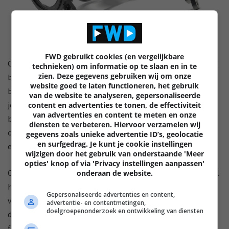
FWD gebruikt cookies (en vergelijkbare
Om één voorbeeld te geven: het drivermembraam zal bij een
technieken) om informatie op te slaan en in te
zien. Deze gegevens gebruiken wij om onze
betere driver voor een hoofdtelefoon groeven of plooien
website goed te laten functioneren, het gebruik
bevatten, zodat de pistonbeweging zo puur mogelijk is. Doe
van de website te analyseren, gepersonaliseerde
je dat niet, dan ontstaan bijkomende oscillerende
content en advertenties te tonen, de effectiviteit
van advertenties en content te meten en onze
bewegingen (breakup of ongewenste frequentiepieken)
diensten te verbeteren. Hiervoor verzamelen wij
omdat het materiaal zich moet uitrekken. Kortom, het is
gegevens zoals unieke advertentie ID’s, geolocatie
en surfgedrag. Je kunt je cookie instellingen
een complexe materie waar veel onderzoek over bestaat.
wijzigen door het gebruik van onderstaande 'Meer
opties' knop of via 'Privacy instellingen aanpassen'
Overigens, de drivers in een hoofdtelefoon zijn technisch wel
onderaan de website.
hetzelfde als die in je vloerstaanders, maar er zijn ook wat
Gepersonaliseerde advertenties en content,
verschillen. Zo hebben de meeste luidsprekers een twee- of
advertentie- en contentmetingen,
doelgroepenonderzoek en ontwikkeling van diensten
drie-wegontwerp, waarbij elke driver slechts een bepaald
frequentiebereik moet produceren. De drivers van een