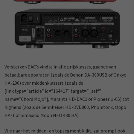
Versterker/DAC’s vind je in alle prijsklasses, gaande van
betaalbare apparaten (zoals de Denon DA-300USB of Onkyo
HA-200) over middenklassers (zoals de
[link type=”article” id=”164417″ target=”_self”
name=”Chord Mojo”], Marantz HD-DAC1 of Pioneer U-05) tot
highend (zoals de Sennheiser HD-DVD800, Phonitor x, Oppo
HA-1 of Simaudio Moon NEO 430 HA).
Wie naar het midden- en topsegment kijkt, zal prompt ook