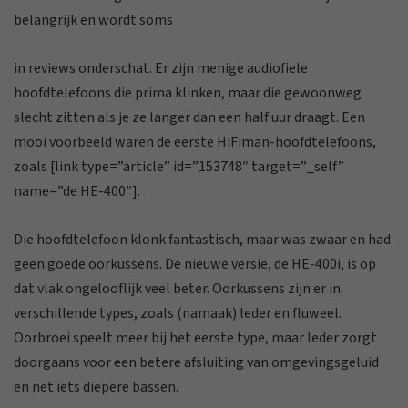
belangrijk en wordt soms
in reviews onderschat. Er zijn menige audiofiele
hoofdtelefoons die prima klinken, maar die gewoonweg
slecht zitten als je ze langer dan een half uur draagt. Een
mooi voorbeeld waren de eerste HiFiman-hoofdtelefoons,
zoals [link type=”article” id=”153748″ target=”_self”
name=”de HE-400″].
Die hoofdtelefoon klonk fantastisch, maar was zwaar en had
geen goede oorkussens. De nieuwe versie, de HE-400i, is op
dat vlak ongelooflijk veel beter. Oorkussens zijn er in
verschillende types, zoals (namaak) leder en fluweel.
Oorbroei speelt meer bij het eerste type, maar leder zorgt
doorgaans voor een betere afsluiting van omgevingsgeluid
en net iets diepere bassen.