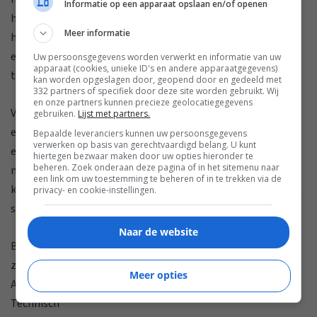
Informatie op een apparaat opslaan en/of openen
hoofdtelefoon moet heel wat breder gaan en zelf full-range
Meer informatie
het volledige bereik brengen, eventueel ondersteunt door
een bassreflex voor de allerlaagste frequenties. Dat is
Uw persoonsgegevens worden verwerkt en informatie van uw
apparaat (cookies, unieke ID's en andere apparaatgegevens)
technisch uitdagend.
kan worden opgeslagen door, geopend door en gedeeld met
332 partners of specifiek door deze site worden gebruikt. Wij
en onze partners kunnen precieze geolocatiegegevens
Veel minder populair zijn planar-magnetische
gebruiken.
Lijst met partners.
en elektrostatische drivers. Die laatste zijn bijna
Bepaalde leveranciers kunnen uw persoonsgegevens
verwerken op basis van gerechtvaardigd belang. U kunt
exclusief het domein van een merk als Stax. Planar-
hiertegen bezwaar maken door uw opties hieronder te
beheren. Zoek onderaan deze pagina of in het sitemenu naar
magnetische drivers (soms ook orthodynamisch genoemd)
een link om uw toestemming te beheren of in te trekken via de
komen echter (opnieuw) weer op het voorgrond, dankzij het
privacy- en cookie-instellingen.
straffe werk van Audeze, HiFiman en Oppo.
Naar de website
Bij deze laatste type driver is er geen centrale spoel, maar
zijn er in heel het membraam dunne draadjes verwerkt.
Meer opties
Achter het membraam zijn er een hoop magneten.
Technisch