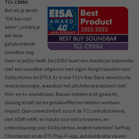
TCL C935U
Net als je denkt
“Dit kan niet
beter”, ontdek je
dat deze
getalenteerde
soundbar nog
meer in petto heeft. De C935U huwt een draadloze subwoofer
met een soundbar uitgerust met eigen hoogtekanalen voor
Dolby Atmos én DTS:X. Er is ook TCL’s Ray-Danz akoestische
lenstechnologie, waardoor het uitstekend presteert met
film- en tv-soundmixes. Bassen hebben echt gewicht,
dialoog klinkt vol en geluidsefffecten hebben voelbare
impact. Qua connectiviteit scoort de TCL ook uitstekend,
met HDMI eARC en inputs voor extra bronnen, en
ondersteuning voor Dolby Atmos. Andere talenten? AirPlay,
Chromecast en de DTS Play-Fi-app, autokalibratie via een