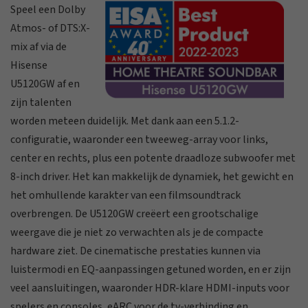
Speel een Dolby
Atmos- of DTS:X-
mix af via de
Hisense
U5120GW af en
zijn talenten
worden meteen duidelijk. Met dank aan een 5.1.2-
configuratie, waaronder een tweeweg-array voor links,
center en rechts, plus een potente draadloze subwoofer met
8-inch driver. Het kan makkelijk de dynamiek, het gewicht en
het omhullende karakter van een filmsoundtrack
overbrengen. De U5120GW creëert een grootschalige
weergave die je niet zo verwachten als je de compacte
hardware ziet. De cinematische prestaties kunnen via
luistermodi en EQ-aanpassingen getuned worden, en er zijn
veel aansluitingen, waaronder HDR-klare HDMI-inputs voor
spelers en consoles, eARC voor de tv-verbinding en