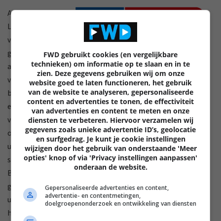
Aan de top van
Loewe’s aanbod
van
geconnecteerde
FWD gebruikt cookies (en vergelijkbare
technieken) om informatie op te slaan en in te
audioproducten
zien. Deze gegevens gebruiken wij om onze
vind je de klang
website goed te laten functioneren, het gebruik
van de website te analyseren, gepersonaliseerde
bar5 mr en sub5, een premium soundbar met Dolby Atmos-
content en advertenties te tonen, de effectiviteit
en DTS:X-ondersteuning bedoeld om te huwen met een tv
van advertenties en content te meten en onze
van 55-inch of meer. Een mix van drivers biedt native én
diensten te verbeteren. Hiervoor verzamelen wij
gegevens zoals unieke advertentie ID’s, geolocatie
opgewaardeerde 5.1.2-geluid, en het geluidsveld kan worden
en surfgedrag. Je kunt je cookie instellingen
uitgebreid met alle Loewe klang mr multiroom/streaming-
wijzigen door het gebruik van onderstaande 'Meer
opties' knop of via 'Privacy instellingen aanpassen'
speakers om een echte 7.1.2-ervaring te verkrijgen.
onderaan de website.
Bouwkwaliteit en design horen in de topklasse thuis en de
geluidsprestaties zijn weelderig, meeslepend en
Gepersonaliseerde advertenties en content,
advertentie- en contentmetingen,
uitzonderlijk gedetailleerd. Loewe pakt het ook slim aan als
doelgroepenonderzoek en ontwikkeling van diensten
het gaat om WiFi-streaming. Opties omvatten DTS Play-Fi,