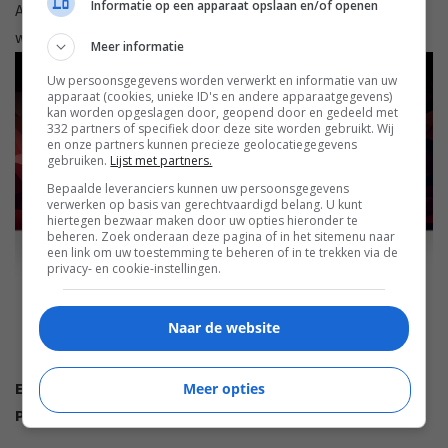
Informatie op een apparaat opslaan en/of openen
Apple AirPlay en Google Home, waardoor het makkelijk
wordt om muziek af te spelen.
Meer informatie
Uw persoonsgegevens worden verwerkt en informatie van uw
apparaat (cookies, unieke ID's en andere apparaatgegevens)
kan worden opgeslagen door, geopend door en gedeeld met
332 partners of specifiek door deze site worden gebruikt. Wij
en onze partners kunnen precieze geolocatiegegevens
gebruiken.
Lijst met partners.
Bepaalde leveranciers kunnen uw persoonsgegevens
verwerken op basis van gerechtvaardigd belang. U kunt
hiertegen bezwaar maken door uw opties hieronder te
beheren. Zoek onderaan deze pagina of in het sitemenu naar
een link om uw toestemming te beheren of in te trekken via de
privacy- en cookie-instellingen.
Naar de website
EISA INTEGRATED SOUNDBAR 2022-2023
Meer opties
Philips Fidelio FB1