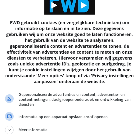
ap op de hals. De leden van Metallica, die volgens de
legs
, werden afgebeeld als geldwolven en het kostte de band v
FWD gebruikt cookies (en vergelijkbare technieken) om
informatie op te slaan en in te zien. Deze gegevens
gebruiken wij om onze website goed te laten functioneren,
e laatste partij die het aan de stok krijgt met Prince en zijn
het gebruik van de website te analyseren,
elijke rechtszaak tegen de torrentsite. Hij zegt dat de aanma
gepersonaliseerde content en advertenties te tonen, de
effectiviteit van advertenties en content te meten en onze
pamfilters daar raad mee weten.”
diensten te verbeteren. Hiervoor verzamelen wij gegevens
zoals unieke advertentie ID’s, geolocatie en surfgedrag. Je
kunt je cookie instellingen wijzigen door het gebruik van
onderstaande 'Meer opties' knop of via 'Privacy instellingen
aanpassen' onderaan de website.
0 REACTIES
8
Gepersonaliseerde advertenties en content, advertentie- en
contentmetingen, doelgroepenonderzoek en ontwikkeling van
diensten
Informatie op een apparaat opslaan en/of openen
Meer informatie
Volgende
artik