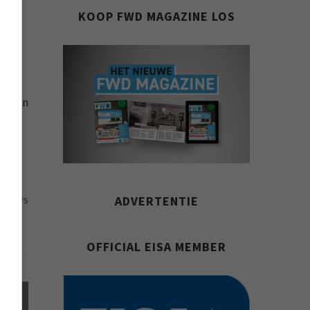
KOOP FWD MAGAZINE LOS
eel
ningen
ADVERTENTIE
79 VIEWS
OFFICIAL EISA MEMBER
el