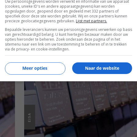
Uw persoonsgegevens worden verwerkt en informatie van uw apparaat
(cookies, unieke ID's en andere apparaatgegevens) kan worden
opgeslagen door, geopend door en gedeeld met 332 partners of
specifiek door deze site worden gebruikt. Wij en onze partners kunnen
precieze geolocatiegegevens gebruiken.
Lijst met partners.
Bepaalde leveranciers kunnen uw persoonsgegevens verwerken op basis
EN
van gerechtvaardigd belang. U kunt hiertegen bezwaar maken door uw
opties hieronder te beheren. Zoek onderaan deze pagina of in het
sitemenu naar een link om uw toestemming te beheren of in te trekken
via de privacy- en cookie-instellingen.
Meer opties
Naar de website
EISA