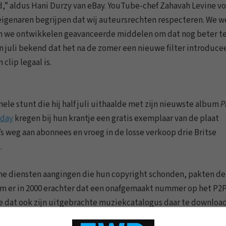
ld,” aldus Hani Durzy van eBay. YouTube-chef Zahavah Levine v
teigenaren begrijpen dat wij auteursrechten respecteren. We 
 en we ontwikkelen geavanceerde middelen om dat nog beter t
n juli bekend dat het na de zomer een nieuwe filter introduce
clip legaal is.
ele stunt die hij half juli uithaalde met zijn nieuwste album
P
nday
kregen bij hun krantje een gratis exemplaar van de plaat
d’s weg aan abonnees en vroeg in de losse verkoop drie Britse
.
ine diensten aangingen die hun copyright schonden, pakten de
wam er in 2000 erachter dat een onafgemaakt nummer op het P2P
de dat ook zijn uitgebrachte muziekcatalogus daar te downloa
riehonderdduizend gebruikers te verbannen en haalde zich