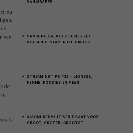
VAN MBAPPÉ
ich nu
tigen.
 en
SAMSUNG GALAXY Z SERIES ZET
ur van
VOLGENDE STAP IN FOLDABLES
e
STREAMINGTIPS #32 – LIONESS,
FEMME, FOODIES EN MEER
ce de
 te
XIAOMI REDMI 17-SERIE GAAT VOOR
amma’s
GROOT, GROTER, GROOTST