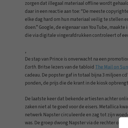
zorgen dat illegaal materiaal offline wordt gehaa
daar in een reactie aan toe: “De meeste copyrigh
elke dag hard om hun materiaal veilig te stellen
doen.” Google, de eigenaar van YouTube, maakte i
die via digitale vingerafdrukken controleert of een 
,
De stap van Prince is onverwacht na een promotion
Earth
. Britse lezers van de tabloid
The Mail on Su
cadeau. De popster gaf in totaal bijna 3 miljoen c
ponden, de prijs die de krant in de kiosk opbrengt
De laatste keer dat bekende artiesten achter onl
zaken niet al te goed voor de eisers. Metallica k
netwerk Napster circuleerde en zag tot zijn woe
was. De groep dwong Napster via de rechter om d