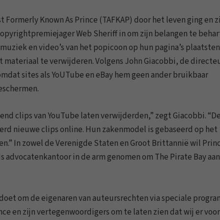
ist Formerly Known As Prince (TAFKAP) door het leven ging en z
copyrightpremiejager Web Sheriff in om zijn belangen te behar
muziek en video’s van het popicoon op hun pagina’s plaatsten
materiaal te verwijderen. Volgens John Giacobbi, de directe
 omdat sites als YoUTube en eBay hem geen ander bruikbaar
beschermen.
nd clips van YouTube laten verwijderden,” zegt Giacobbi. “D
rd nieuwe clips online. Hun zakenmodel is gebaseerd op het
.” In zowel de Verenigde Staten en Groot Brittannië wil Prin
eds advocatenkantoor in de arm genomen om The Pirate Bay aan
 doet om de eigenaren van auteursrechten via speciale progr
e en zijn vertegenwoordigers om te laten zien dat wij er voor