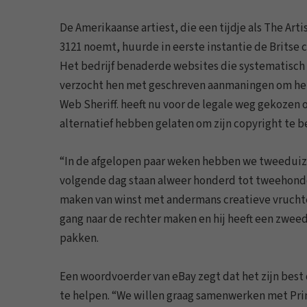
De Amerikaanse artiest, die een tijdje als The Art
3121 noemt, huurde in eerste instantie de Britse 
Het bedrijf benaderde websites die systematisch 
verzocht hen met geschreven aanmaningen om het 
Web Sheriff. heeft nu voor de legale weg gekozen
alternatief hebben gelaten om zijn copyright te 
“In de afgelopen paar weken hebben we tweeduize
volgende dag staan alweer honderd tot tweehonde
maken van winst met andermans creatieve vruchten
gang naar de rechter maken en hij heeft een zwe
pakken.
Een woordvoerder van eBay zegt dat het zijn best
te helpen. “We willen graag samenwerken met Princ