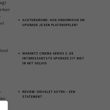
oegt
werken
e
ACHTERGROND: HOE ONDERHOUD EN
ert
UPGRADE JE EEN PLATENSPELER?
lanet
MARANTZ CINEMA SERIES 2: DE
INTERESSANTSTE UPGRADE ZIT NIET
IN HET GELUID
-
REVIEW: DEVIALET ASTRA – EEN
STATEMENT
den