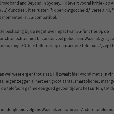
roadband and Beyond in Sydney. Hij levert vooral kritiek op 
(3G)-functies uit te rusten. "Ik ben ontgoocheld," vertelt hij, 
 is momenteel al 3G-compatibel."
ze beslissing bij de negatieve impact van 3G-functies op de
richter echter niet bijzonder veel geloof aan. Wozniak ging ze
ur op mijn 3G-toestellen als op mijn andere telefoons", zegt hi
n wel weer erg enthousiast. Hij zwaait hier vooral met zijn vi
naar eigen zeggen al met een groot aantal smartphones, maar 
de telefoons gaf me een goed gevoel tijdens het surfen, tot d
endelijkheid volgens Wozniak een winnaar. Andere telefoons 