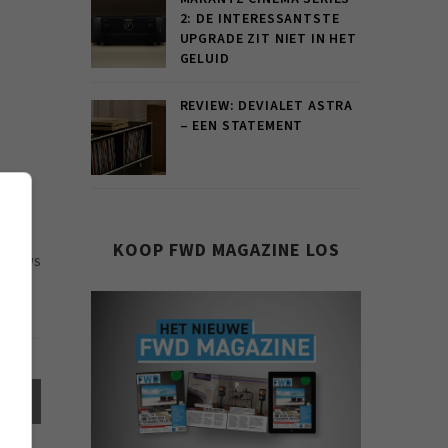
2: DE INTERESSANTSTE
UPGRADE ZIT NIET IN HET
GELUID
REVIEW: DEVIALET ASTRA
– EEN STATEMENT
KOOP FWD MAGAZINE LOS
55 VIEWS
el