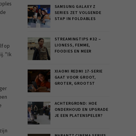
Apples
SAMSUNG GALAXY Z
"de
SERIES ZET VOLGENDE
STAP IN FOLDABLES
STREAMINGTIPS #32 –
LIONESS, FEMME,
lf op
FOODIES EN MEER
j. "Ik
XIAOMI REDMI 17-SERIE
GAAT VOOR GROOT,
GROTER, GROOTST
nger
geen
ACHTERGROND: HOE
e
ONDERHOUD EN UPGRADE
JE EEN PLATENSPELER?
zijn
MARANTZ CINEMA SERIES