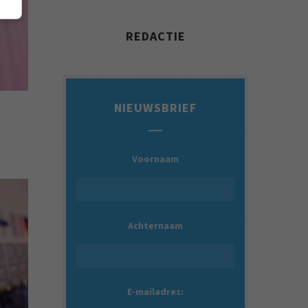
REDACTIE
NIEUWSBRIEF
Voornaam
Achternaam
E-mailadres: