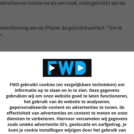
ebruiken en voelde me als een slaaf, ondergeschikt aan de
tekortkoming aan de iPhone: de geluidskwaliteit. "Om te
"
0 REACTIES
7
FWD gebruikt cookies (en vergelijkbare technieken) om
informatie op te slaan en in te zien. Deze gegevens
gebruiken wij om onze website goed te laten functioneren,
het gebruik van de website te analyseren,
gepersonaliseerde content en advertenties te tonen, de
effectiviteit van advertenties en content te meten en onze
diensten te verbeteren. Hiervoor verzamelen wij gegevens
Volgende
artik
zoals unieke advertentie ID’s, geolocatie en surfgedrag. Je
kunt je cookie instellingen wijzigen door het gebruik van