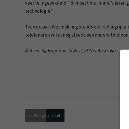
veel te ingewikkeld. "Ik moest hun menu’s leren g
technologie."
Toch ervaart Wozniak nog steeds een belangrijke 
telefoneren wil ik nog steeds een andere telefoon.
Met een bijdrage van Jo Best, ZDNet Australia.
Vorige
artikel