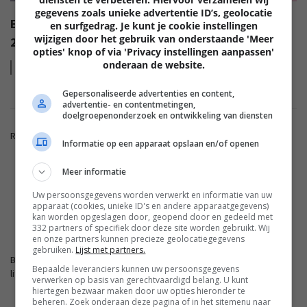
gegevens zoals unieke advertentie ID’s, geolocatie
EISA AWARDS: WAT ZIJN DE BESTE PRODUCTEN VAN
en surfgedrag. Je kunt je cookie instellingen
wijzigen door het gebruik van onderstaande 'Meer
2022?
opties' knop of via 'Privacy instellingen aanpassen'
onderaan de website.
Lees
meer
Gepersonaliseerde advertenties en content,
advertentie- en contentmetingen,
doelgroepenonderzoek en ontwikkeling van diensten
Reacties zijn gesloten.
Informatie op een apparaat opslaan en/of openen
Meer informatie
ADVERTENTIE
Uw persoonsgegevens worden verwerkt en informatie van uw
apparaat (cookies, unieke ID's en andere apparaatgegevens)
kan worden opgeslagen door, geopend door en gedeeld met
FWD.NL
332 partners of specifiek door deze site worden gebruikt. Wij
en onze partners kunnen precieze geolocatiegegevens
gebruiken.
Lijst met partners.
Blijf op de hoogte met de nieuwste artikelen van ons
Bepaalde leveranciers kunnen uw persoonsgegevens
lifestyleplatform en bezoek FWD.nl.
verwerken op basis van gerechtvaardigd belang. U kunt
hiertegen bezwaar maken door uw opties hieronder te
beheren. Zoek onderaan deze pagina of in het sitemenu naar