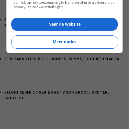
een link om uw toestemming te beheren of in te trekken via de
privacy- en cookie-instellingen.
SAMSUNG GALAXY Z SERIES ZET VOLGENDE STAP IN
Naar de website
FOLDABLES
Meer opties
STREAMINGTIPS #32 – LIONESS, FEMME, FOODIES EN MEER
XIAOMI REDMI 17-SERIE GAAT VOOR GROOT, GROTER,
GROOTST