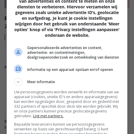
van advertenties en content te meten en onze
diensten te verbeteren. Hiervoor verzamelen wij
gegevens zoals unieke advertentie ID’s, geolocatie
EISA AWARDS: WAT ZIJN DE BESTE PRODUCTEN VAN
en surfgedrag. Je kunt je cookie instellingen
wijzigen door het gebruik van onderstaande 'Meer
2022?
opties' knop of via 'Privacy instellingen aanpassen'
onderaan de website.
Lees
meer
Gepersonaliseerde advertenties en content,
advertentie- en contentmetingen,
doelgroepenonderzoek en ontwikkeling van diensten
Reacties zijn gesloten.
Informatie op een apparaat opslaan en/of openen
Meer informatie
ADVERTENTIE
Uw persoonsgegevens worden verwerkt en informatie van uw
apparaat (cookies, unieke ID's en andere apparaatgegevens)
kan worden opgeslagen door, geopend door en gedeeld met
FWD.NL
332 partners of specifiek door deze site worden gebruikt. Wij
en onze partners kunnen precieze geolocatiegegevens
gebruiken.
Lijst met partners.
Blijf op de hoogte met de nieuwste artikelen van ons
Bepaalde leveranciers kunnen uw persoonsgegevens
lifestyleplatform en bezoek FWD.nl.
verwerken op basis van gerechtvaardigd belang. U kunt
hiertegen bezwaar maken door uw opties hieronder te