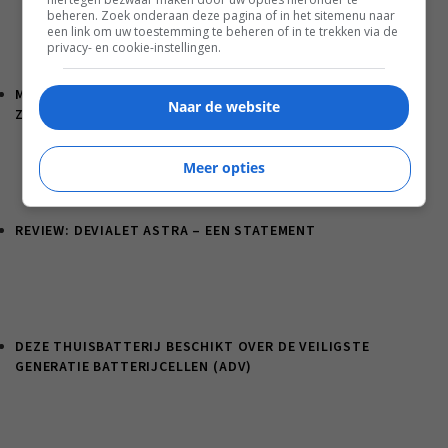
beheren. Zoek onderaan deze pagina of in het sitemenu naar
een link om uw toestemming te beheren of in te trekken via de
privacy- en cookie-instellingen.
MARANTZ CINEMA SERIES 2: DE INTERESSANTSTE UPGRADE
Naar de website
ZIT NIET IN HET GELUID
Meer opties
REVIEW: DEVIALET ASTRA – EEN STATEMENT
DEZE THUISBATTERIJ BESCHIKT OVER DE VEILIGSTE
GENERATIE BATTERIJCELLEN (ADV)