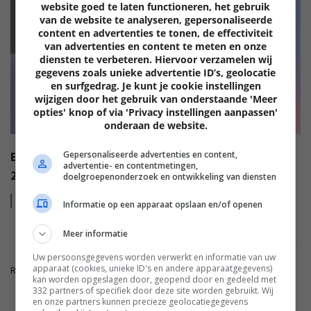
website goed te laten functioneren, het gebruik
van de website te analyseren, gepersonaliseerde
EISA
content en advertenties te tonen, de effectiviteit
van advertenties en content te meten en onze
diensten te verbeteren. Hiervoor verzamelen wij
gegevens zoals unieke advertentie ID’s, geolocatie
en surfgedrag. Je kunt je cookie instellingen
wijzigen door het gebruik van onderstaande 'Meer
opties' knop of via 'Privacy instellingen aanpassen'
onderaan de website.
Gepersonaliseerde advertenties en content,
EISA AWARDS: WAT ZIJN DE BESTE PRODUCTEN VAN
advertentie- en contentmetingen,
2022?
doelgroepenonderzoek en ontwikkeling van diensten
Lees
meer
Informatie op een apparaat opslaan en/of openen
Meer informatie
Uw persoonsgegevens worden verwerkt en informatie van uw
apparaat (cookies, unieke ID's en andere apparaatgegevens)
Reacties zijn gesloten.
kan worden opgeslagen door, geopend door en gedeeld met
332 partners of specifiek door deze site worden gebruikt. Wij
en onze partners kunnen precieze geolocatiegegevens