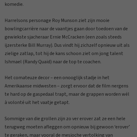
komedie.
Harrelsons personage Roy Munson ziet zijn mooie
bowlingcarrière naar de vaantjes gaan door toedoen van de
gewiekste sjacheraar Ernie McCracken (een zoals steeds
ijzersterke Bill Murray). Dus vindt hij zichzelf opnieuw uit als
zielige zatlap, tot hij de kans schoon ziet om jong talent
Ishmael (Randy Quaid) naar de top te coachen.
Het comateuze decor – een onooglijk stadje in het
Amerikaanse midwesten – zorgt ervoor dat de film nergens
te hard op de gaspedaal trapt, maar de grappen worden wél
à volonté uit het vaatje getapt.
Sommige van die grollen zijn zo ver erover zat ze een hele
terugweg moeten afleggen om opnieuw bij gewoon ‘erover’
te geraken, maar vooral de mesjoche vertolking van