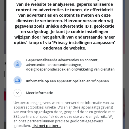
van de website te analyseren, gepersonaliseerde
EISA
content en advertenties te tonen, de effectiviteit
van advertenties en content te meten en onze
diensten te verbeteren. Hiervoor verzamelen wij
gegevens zoals unieke advertentie ID’s, geolocatie
en surfgedrag. Je kunt je cookie instellingen
wijzigen door het gebruik van onderstaande 'Meer
opties' knop of via 'Privacy instellingen aanpassen'
onderaan de website.
Gepersonaliseerde advertenties en content,
EISA HT VIDEO AWARDS 2022-2023
advertentie- en contentmetingen,
doelgroepenonderzoek en ontwikkeling van diensten
Lees
meer
Informatie op een apparaat opslaan en/of openen
Meer informatie
Uw persoonsgegevens worden verwerkt en informatie van uw
apparaat (cookies, unieke ID's en andere apparaatgegevens)
kan worden opgeslagen door, geopend door en gedeeld met
332 partners of specifiek door deze site worden gebruikt. Wij
en onze partners kunnen precieze geolocatiegegevens
gebruiken.
Lijst met partners.