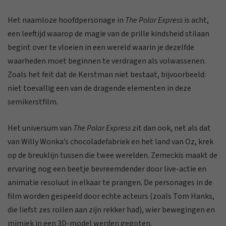
Het naamloze hoofdpersonage in
The Polar Express
is acht,
een leeftijd waarop de magie van de prille kindsheid stilaan
begint over te vloeien in een wereld waarin je dezelfde
waarheden moet beginnen te verdragen als volwassenen.
Zoals het feit dat de Kerstman niet bestaat, bijvoorbeeld:
niet toevallig een van de dragende elementen in deze
semikerstfilm.
Het universum van
The Polar Express
zit dan ook, net als dat
van Willy Wonka’s chocoladefabriek en het land van Oz, krek
op de breuklijn tussen die twee werelden. Zemeckis maakt de
ervaring nog een beetje bevreemdender door live-actie en
animatie resoluut in elkaar te prangen. De personages in de
film worden gespeeld door echte acteurs (zoals Tom Hanks,
die liefst zes rollen aan zijn rekker had), wier bewegingen en
mimiek in een 3D-model werden gegoten.