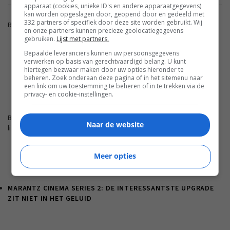
apparaat (cookies, unieke ID's en andere apparaatgegevens)
kan worden opgeslagen door, geopend door en gedeeld met
332 partners of specifiek door deze site worden gebruikt. Wij
Reacties zijn gesloten.
en onze partners kunnen precieze geolocatiegegevens
gebruiken.
Lijst met partners.
Bepaalde leveranciers kunnen uw persoonsgegevens
ADVERTENTIE
verwerken op basis van gerechtvaardigd belang. U kunt
hiertegen bezwaar maken door uw opties hieronder te
beheren. Zoek onderaan deze pagina of in het sitemenu naar
een link om uw toestemming te beheren of in te trekken via de
FWD.NL
privacy- en cookie-instellingen.
Blijf op de hoogte met de nieuwste artikelen van ons
Naar de website
lifestyleplatform en bezoek FWD.nl.
Meer opties
MARANTZ CINEMA SERIES 2: DE INTERESSANTSTE UPGRADE
ZIT NIET IN HET GELUID