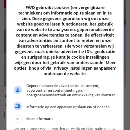
FWD gebruikt cookies (en vergelijkbare
technieken) om informatie op te slaan en in te
zien. Deze gegevens gebruiken wij om onze
website goed te laten functioneren, het gebruik
van de website te analyseren, gepersonaliseerde
content en advertenties te tonen, de effectiviteit
EISA
van advertenties en content te meten en onze
diensten te verbeteren. Hiervoor verzamelen wij
gegevens zoals unieke advertentie ID’s, geolocatie
en surfgedrag. Je kunt je cookie instellingen
wijzigen door het gebruik van onderstaande 'Meer
opties' knop of via 'Privacy instellingen aanpassen'
onderaan de website.
Gepersonaliseerde advertenties en content,
advertentie- en contentmetingen,
doelgroepenonderzoek en ontwikkeling van diensten
EISA AWARDS: WAT ZIJN DE BESTE PRODUCTEN VAN
2022?
Informatie op een apparaat opslaan en/of openen
Lees
meer
Meer informatie
Uw persoonsgegevens worden verwerkt en informatie van uw