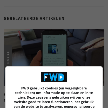
GERELATEERDE ARTIKELEN
MOBILE
FWD gebruikt cookies (en vergelijkbare
technieken) om informatie op te slaan en in te
REVIEW: HTC U12 LIFE – SMARTPHONE ZONDER
zien. Deze gegevens gebruiken wij om onze
ECHTE BIJZONDERHEDEN
website goed te laten functioneren, het gebruik
van de website te analyseren, gepersonaliseerde