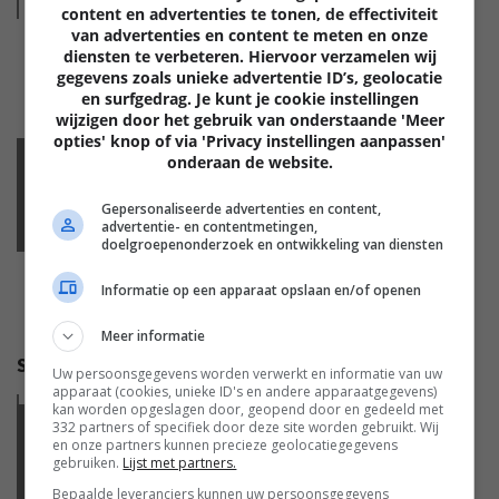
Lees
meer
content en advertenties te tonen, de effectiviteit
van advertenties en content te meten en onze
diensten te verbeteren. Hiervoor verzamelen wij
gegevens zoals unieke advertentie ID’s, geolocatie
en surfgedrag. Je kunt je cookie instellingen
wijzigen door het gebruik van onderstaande 'Meer
opties' knop of via 'Privacy instellingen aanpassen'
onderaan de website.
MOBILE
Gepersonaliseerde advertenties en content,
advertentie- en contentmetingen,
doelgroepenonderzoek en ontwikkeling van diensten
Informatie op een apparaat opslaan en/of openen
Meer informatie
SMARTPHONE ACCESSOIRES VOOR TIJDENS JE REIS
Uw persoonsgegevens worden verwerkt en informatie van uw
apparaat (cookies, unieke ID's en andere apparaatgegevens)
Lees
meer
kan worden opgeslagen door, geopend door en gedeeld met
332 partners of specifiek door deze site worden gebruikt. Wij
MOBILE
en onze partners kunnen precieze geolocatiegegevens
gebruiken.
Lijst met partners.
CES ROUND-UP: WAT BRENGT 2017 OP HET GEBIED
Bepaalde leveranciers kunnen uw persoonsgegevens