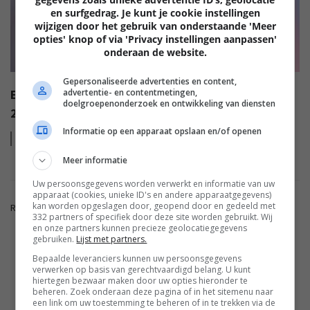
en surfgedrag. Je kunt je cookie instellingen
wijzigen door het gebruik van onderstaande 'Meer
opties' knop of via 'Privacy instellingen aanpassen'
onderaan de website.
Gepersonaliseerde advertenties en content,
advertentie- en contentmetingen,
EISA AWARDS: WAT ZIJN DE BESTE PRODUCTEN VAN
doelgroepenonderzoek en ontwikkeling van diensten
2022?
Informatie op een apparaat opslaan en/of openen
Lees
meer
Meer informatie
Uw persoonsgegevens worden verwerkt en informatie van uw
apparaat (cookies, unieke ID's en andere apparaatgegevens)
kan worden opgeslagen door, geopend door en gedeeld met
Reacties zijn gesloten.
332 partners of specifiek door deze site worden gebruikt. Wij
en onze partners kunnen precieze geolocatiegegevens
gebruiken.
Lijst met partners.
ADVERTENTIE
Bepaalde leveranciers kunnen uw persoonsgegevens
verwerken op basis van gerechtvaardigd belang. U kunt
hiertegen bezwaar maken door uw opties hieronder te
beheren. Zoek onderaan deze pagina of in het sitemenu naar
FWD.NL
een link om uw toestemming te beheren of in te trekken via de