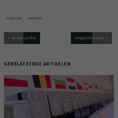
0 REACTIES
908 VIEWS
Vorige
artikel
Volgende
artikel
GERELATEERDE ARTIKELEN
EISA