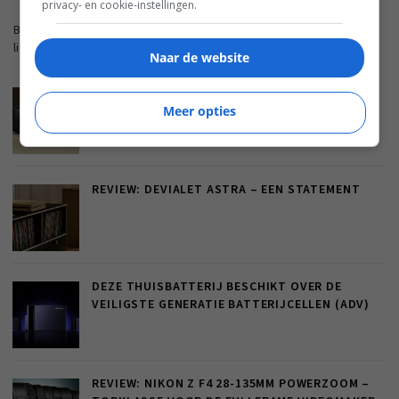
privacy- en cookie-instellingen.
Blijf op de hoogte met de nieuwste artikelen van ons
lifestyleplatform en bezoek FWD.nl.
Naar de website
MARANTZ CINEMA SERIES 2: DE
INTERESSANTSTE UPGRADE ZIT NIET IN HET
Meer opties
GELUID
REVIEW: DEVIALET ASTRA – EEN STATEMENT
DEZE THUISBATTERIJ BESCHIKT OVER DE
VEILIGSTE GENERATIE BATTERIJCELLEN (ADV)
REVIEW: NIKON Z F4 28-135MM POWERZOOM –