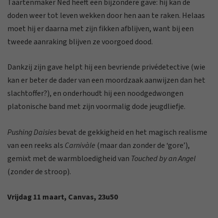
Taartenmaker Ned heeft een bijzondere gave: hij kan de
doden weer tot leven wekken door hen aan te raken. Helaas
moet hij er daarna met zijn fikken afblijven, want bij een
tweede aanraking blijven ze voorgoed dood.
Dankzij zijn gave helpt hij een bevriende privédetective (wie
kan er beter de dader van een moordzaak aanwijzen dan het
slachtoffer?), en onderhoudt hij een noodgedwongen
platonische band met zijn voormalig dode jeugdliefje.
Pushing Daisies
bevat de gekkigheid en het magisch realisme
van een reeks als
Carnivàle
(maar dan zonder de ‘gore’),
gemixt met de warmbloedigheid van
Touched by an Angel
(zonder de stroop).
Vrijdag 11 maart, Canvas, 23u50