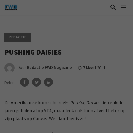
REDACTIE
PUSHING DAISIES
Door
Redactie FWD Magazine
7 Maart 2011
Delen:
De Amerikaanse komische reeks
Pushing Daisies
liep enkele
jaren geleden al op VT4, maar leek ook toen al veel beter op
zijn plaats op Canvas. Wel dan: hier is ze!