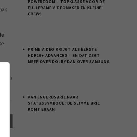
POWERZOOM – TOPKLASSE VOOR DE
FULLFRAME VIDEOMAKER EN KLEINE
zaak
CREWS
de
te
PRIME VIDEO KRIJGT ALS EERSTE
HDR10+ ADVANCED – EN DAT ZEGT
MEER OVER DOLBY DAN OVER SAMSUNG
09 VIEWS
VAN ENGERDSBRIL NAAR
STATUSSYMBOOL: DE SLIMME BRIL
KOMT ERAAN
el