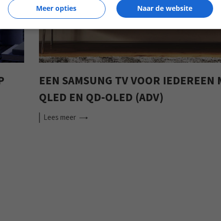
Meer opties
Naar de website
P
EEN SAMSUNG TV VOOR IEDEREEN 
QLED EN QD-OLED (ADV)
Lees
meer