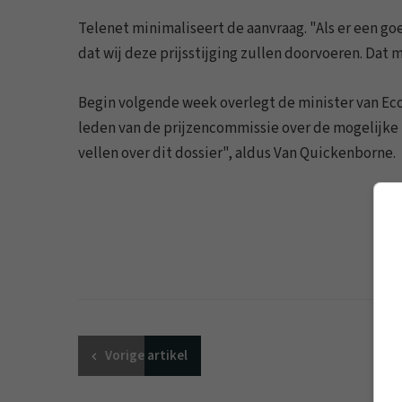
Telenet minimaliseert de aanvraag. "Als er een go
dat wij deze prijsstijging zullen doorvoeren. Dat 
Begin volgende week overlegt de minister van E
leden van de prijzencommissie over de mogelijke p
vellen over dit dossier", aldus Van Quickenborne.
Vorige
artikel