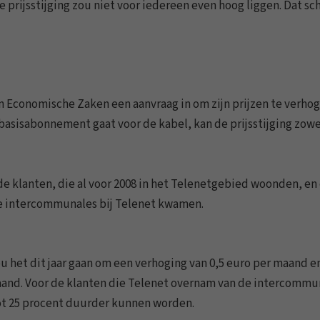
e prijsstijging zou niet voor iedereen even hoog liggen. Dat schr
an Economische Zaken een aanvraag in om zijn prijzen te verho
asisabonnement gaat voor de kabel, kan de prijsstijging zowe
de klanten, die al voor 2008 in het Telenetgebied woonden, en
re intercommunales bij Telenet kwamen.
u het dit jaar gaan om een verhoging van 0,5 euro per maand e
 maand. Voor de klanten die Telenet overnam van de intercommu
t 25 procent duurder kunnen worden.