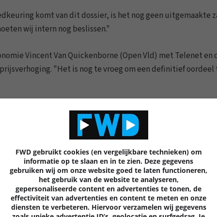
edkeuring komt van dit dossier, is het nog geen uitgemaakte 
moeten wij intern nog beslissen."
conomie Vincent Van Quickenborne (Open Vld) met Telenet en 
rijsverhoging. "Het is nog te vroeg om een definitief oordeel 
0 REACTIES
9
FWD gebruikt cookies (en vergelijkbare technieken) om
informatie op te slaan en in te zien. Deze gegevens
gebruiken wij om onze website goed te laten functioneren,
het gebruik van de website te analyseren,
gepersonaliseerde content en advertenties te tonen, de
Volgende
artik
effectiviteit van advertenties en content te meten en onze
diensten te verbeteren. Hiervoor verzamelen wij gegevens
zoals unieke advertentie ID’s, geolocatie en surfgedrag. Je