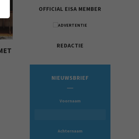
OFFICIAL EISA MEMBER
REDACTIE
MET
NIEUWSBRIEF
Voornaam
Achternaam