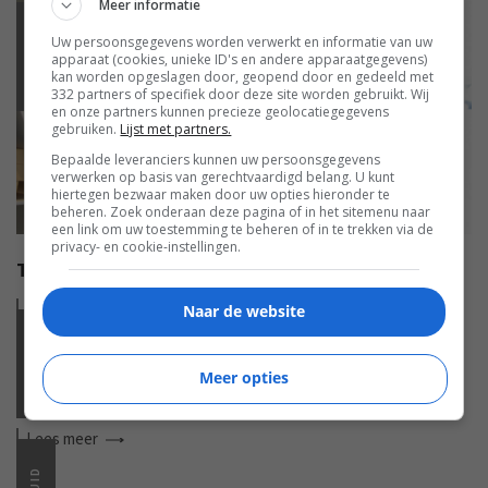
Meer informatie
GELUID
Uw persoonsgegevens worden verwerkt en informatie van uw
apparaat (cookies, unieke ID's en andere apparaatgegevens)
kan worden opgeslagen door, geopend door en gedeeld met
332 partners of specifiek door deze site worden gebruikt. Wij
en onze partners kunnen precieze geolocatiegegevens
gebruiken.
Lijst met partners.
Bepaalde leveranciers kunnen uw persoonsgegevens
verwerken op basis van gerechtvaardigd belang. U kunt
hiertegen bezwaar maken door uw opties hieronder te
beheren. Zoek onderaan deze pagina of in het sitemenu naar
een link om uw toestemming te beheren of in te trekken via de
privacy- en cookie-instellingen.
TEST: ROTEL T14
Lees
meer
Naar de website
GELUID
Meer opties
DRAADLOZE ANC HOOFDTELEFOON VAN TEUFEL
Lees
meer