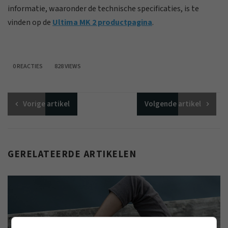
informatie, waaronder de technische specificaties, is te
vinden op de
Ultima MK 2 productpagina
.
0 REACTIES
828 VIEWS
Vorige
artikel
Volgende
artikel
GERELATEERDE ARTIKELEN