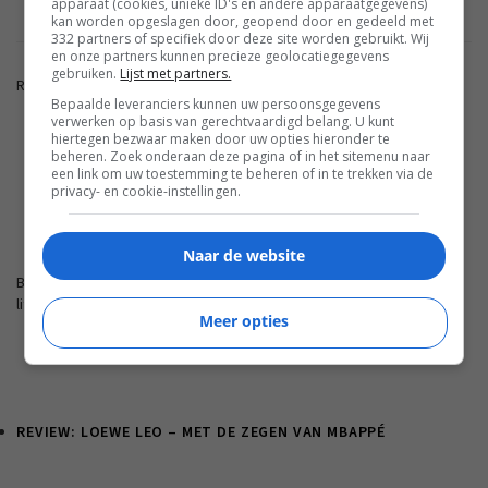
apparaat (cookies, unieke ID's en andere apparaatgegevens)
kan worden opgeslagen door, geopend door en gedeeld met
332 partners of specifiek door deze site worden gebruikt. Wij
en onze partners kunnen precieze geolocatiegegevens
gebruiken.
Lijst met partners.
Reacties zijn gesloten.
Bepaalde leveranciers kunnen uw persoonsgegevens
verwerken op basis van gerechtvaardigd belang. U kunt
hiertegen bezwaar maken door uw opties hieronder te
ADVERTENTIE
beheren. Zoek onderaan deze pagina of in het sitemenu naar
een link om uw toestemming te beheren of in te trekken via de
privacy- en cookie-instellingen.
FWD.NL
Naar de website
Blijf op de hoogte met de nieuwste artikelen van ons
lifestyleplatform en bezoek FWD.nl.
Meer opties
REVIEW: LOEWE LEO – MET DE ZEGEN VAN MBAPPÉ