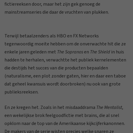
fictiereeksen door, maar het zijn gek genoeg de
mainstreamseries die daar de vruchten van plukken.
Terwijl betaalzenders als HBO en FX Networks
tegenwoordig moeite hebben om de onverwachte hit die ze
enkele jaren geleden met
The Sopranos
en
The Shield
in huis
hadden te herhalen, verwachtte het publiek kernelementen
die destijds het succes van die producten bepaalden
(naturalisme, een plot zonder gaten, hier en daar een taboe
dat geheel kwansuis wordt doorbroken) nu ook van grote
publieksreeksen.
En ze kregen het. Zoals in het misdaaddrama
The Mentalist
,
een wekelijkse brok feelgoodfictie met brains, die al snel
opklom naar de top van de Amerikaanse kijkcijferkanonnen.
De makers van de serie wisten precies welke snaren ze