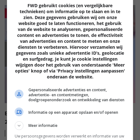
FWD gebruikt cookies (en vergelijkbare
technieken) om informatie op te slaan en in te
zien. Deze gegevens gebruiken wij om onze
website goed te laten functioneren, het gebruik
van de website te analyseren, gepersonaliseerde
content en advertenties te tonen, de effectiviteit
van advertenties en content te meten en onze
diensten te verbeteren. Hiervoor verzamelen wij
EISA
gegevens zoals unieke advertentie ID’s, geolocatie
en surfgedrag. Je kunt je cookie instellingen
wijzigen door het gebruik van onderstaande 'Meer
opties' knop of via 'Privacy instellingen aanpassen'
onderaan de website.
Gepersonaliseerde advertenties en content,
advertentie- en contentmetingen,
doelgroepenonderzoek en ontwikkeling van diensten
EISA AWARDS: WAT ZIJN DE BESTE PRODUCTEN VAN
Informatie op een apparaat opslaan en/of openen
2022?
Meer informatie
Lees
meer
Uw persoonsgegevens worden verwerkt en informatie van uw