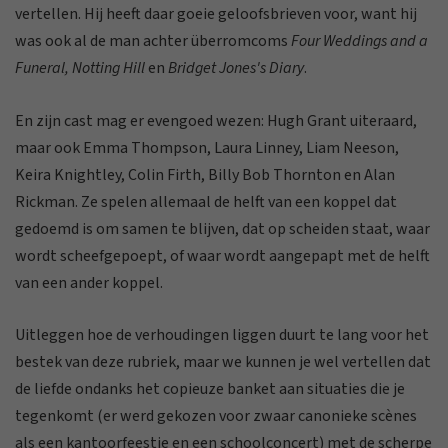
vertellen. Hij heeft daar goeie geloofsbrieven voor, want hij
was ook al de man achter überromcoms
Four Weddings and a
Funeral,
Notting Hill
en
Bridget Jones's Diary
.
En zijn cast mag er evengoed wezen: Hugh Grant uiteraard,
maar ook Emma Thompson, Laura Linney, Liam Neeson,
Keira Knightley, Colin Firth, Billy Bob Thornton en Alan
Rickman. Ze spelen allemaal de helft van een koppel dat
gedoemd is om samen te blijven, dat op scheiden staat, waar
wordt scheefgepoept, of waar wordt aangepapt met de helft
van een ander koppel.
Uitleggen hoe de verhoudingen liggen duurt te lang voor het
bestek van deze rubriek, maar we kunnen je wel vertellen dat
de liefde ondanks het copieuze banket aan situaties die je
tegenkomt (er werd gekozen voor zwaar canonieke scènes
als een kantoorfeestje en een schoolconcert) met de scherpe