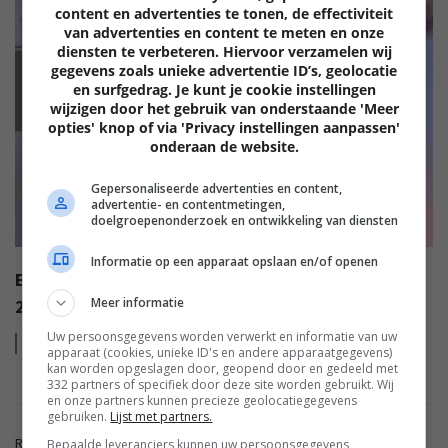
content en advertenties te tonen, de effectiviteit
van advertenties en content te meten en onze
diensten te verbeteren. Hiervoor verzamelen wij
gegevens zoals unieke advertentie ID’s, geolocatie
EISA
en surfgedrag. Je kunt je cookie instellingen
wijzigen door het gebruik van onderstaande 'Meer
opties' knop of via 'Privacy instellingen aanpassen'
onderaan de website.
Gepersonaliseerde advertenties en content,
advertentie- en contentmetingen,
doelgroepenonderzoek en ontwikkeling van diensten
Informatie op een apparaat opslaan en/of openen
EISA AWARDS: WAT ZIJN DE BESTE PRODUCTEN VAN
Meer informatie
2022?
Uw persoonsgegevens worden verwerkt en informatie van uw
Lees
meer
apparaat (cookies, unieke ID's en andere apparaatgegevens)
kan worden opgeslagen door, geopend door en gedeeld met
332 partners of specifiek door deze site worden gebruikt. Wij
en onze partners kunnen precieze geolocatiegegevens
gebruiken.
Lijst met partners.
Reacties zijn gesloten.
Bepaalde leveranciers kunnen uw persoonsgegevens