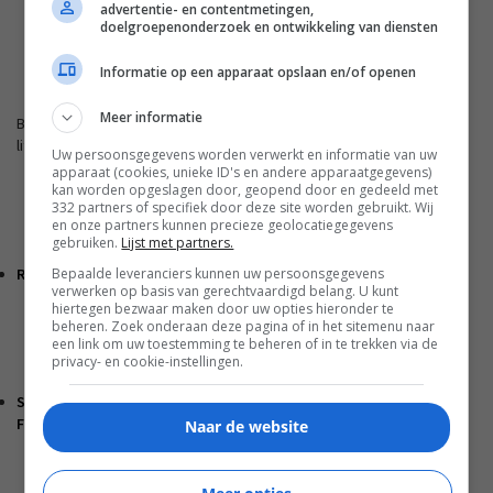
advertentie- en contentmetingen,
doelgroepenonderzoek en ontwikkeling van diensten
FWD.NL
Informatie op een apparaat opslaan en/of openen
Meer informatie
Blijf op de hoogte met de nieuwste artikelen van ons
lifestyleplatform en bezoek FWD.nl.
Uw persoonsgegevens worden verwerkt en informatie van uw
apparaat (cookies, unieke ID's en andere apparaatgegevens)
kan worden opgeslagen door, geopend door en gedeeld met
332 partners of specifiek door deze site worden gebruikt. Wij
en onze partners kunnen precieze geolocatiegegevens
gebruiken.
Lijst met partners.
REVIEW: LOEWE LEO – MET DE ZEGEN VAN MBAPPÉ
Bepaalde leveranciers kunnen uw persoonsgegevens
verwerken op basis van gerechtvaardigd belang. U kunt
hiertegen bezwaar maken door uw opties hieronder te
beheren. Zoek onderaan deze pagina of in het sitemenu naar
een link om uw toestemming te beheren of in te trekken via de
privacy- en cookie-instellingen.
SAMSUNG GALAXY Z SERIES ZET VOLGENDE STAP IN
FOLDABLES
Naar de website