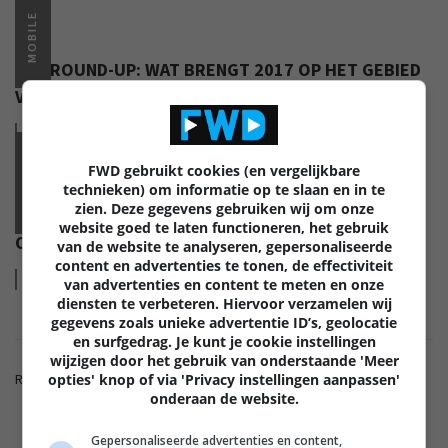
MOBILE
CES ROUND-UP: WAT BRENGT 2017 OP HET GEBIED
VAN TABLETS EN PHABLETS?
Lees
meer
MOBILE
FWD gebruikt cookies (en vergelijkbare
technieken) om informatie op te slaan en in te
zien. Deze gegevens gebruiken wij om onze
MALWARE OP ANDROID EN WAT JE ZELF KUNT DOEN
website goed te laten functioneren, het gebruik
OM HET TE VOORKOMEN
van de website te analyseren, gepersonaliseerde
content en advertenties te tonen, de effectiviteit
Lees
meer
van advertenties en content te meten en onze
diensten te verbeteren. Hiervoor verzamelen wij
gegevens zoals unieke advertentie ID’s, geolocatie
en surfgedrag. Je kunt je cookie instellingen
wijzigen door het gebruik van onderstaande 'Meer
Reacties zijn gesloten.
opties' knop of via 'Privacy instellingen aanpassen'
onderaan de website.
ADVERTENTIE
Gepersonaliseerde advertenties en content,