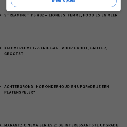
Meer opties
STREAMINGTIPS #32 – LIONESS, FEMME, FOODIES EN MEER
XIAOMI REDMI 17-SERIE GAAT VOOR GROOT, GROTER,
GROOTST
ACHTERGROND: HOE ONDERHOUD EN UPGRADE JE EEN
PLATENSPELER?
MARANTZ CINEMA SERIES 2: DE INTERESSANTSTE UPGRADE