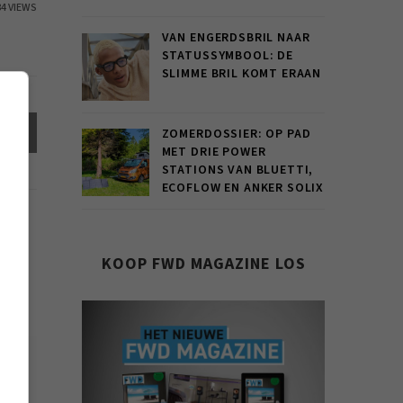
84 VIEWS
VAN ENGERDSBRIL NAAR
STATUSSYMBOOL: DE
SLIMME BRIL KOMT ERAAN
el
ZOMERDOSSIER: OP PAD
MET DRIE POWER
STATIONS VAN BLUETTI,
ECOFLOW EN ANKER SOLIX
KOOP FWD MAGAZINE LOS