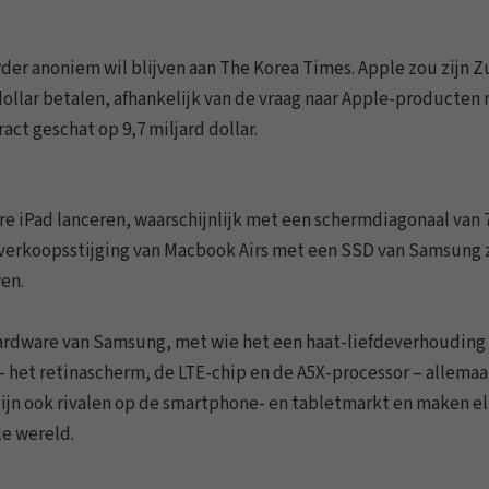
r anoniem wil blijven aan The Korea Times. Apple zou zijn Z
d dollar betalen, afhankelijk van de vraag naar Apple-producten
t geschat op 9,7 miljard dollar.
ere iPad lanceren, waarschijnlijk met een schermdiagonaal van 
 verkoopsstijging van Macbook Airs met een SSD van Samsung
en.
ardware van Samsung, met wie het een haat-liefdeverhouding 
 – het retinascherm, de LTE-chip en de A5X-processor – allemaa
ijn ook rivalen op de smartphone- en tabletmarkt en maken el
le wereld.