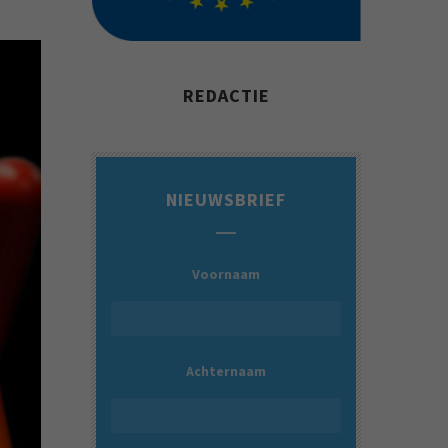
REDACTIE
NIEUWSBRIEF
Voornaam
Achternaam