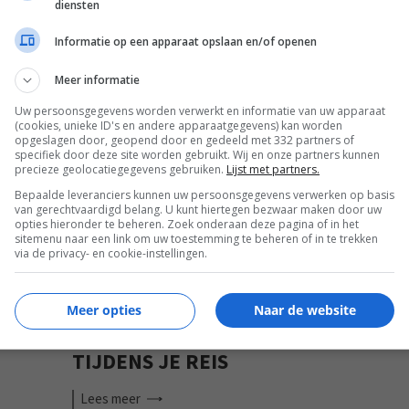
diensten
Informatie op een apparaat opslaan en/of openen
MOBILE
Meer informatie
Uw persoonsgegevens worden verwerkt en informatie van uw apparaat
(cookies, unieke ID's en andere apparaatgegevens) kan worden
opgeslagen door, geopend door en gedeeld met 332 partners of
specifiek door deze site worden gebruikt. Wij en onze partners kunnen
precieze geolocatiegegevens gebruiken.
Lijst met partners.
Bepaalde leveranciers kunnen uw persoonsgegevens verwerken op basis
van gerechtvaardigd belang. U kunt hiertegen bezwaar maken door uw
opties hieronder te beheren. Zoek onderaan deze pagina of in het
sitemenu naar een link om uw toestemming te beheren of in te trekken
via de privacy- en cookie-instellingen.
Meer opties
Naar de website
ONE
SMARTPHONE ACCESSOIRES VOOR
TIJDENS JE REIS
Lees
meer