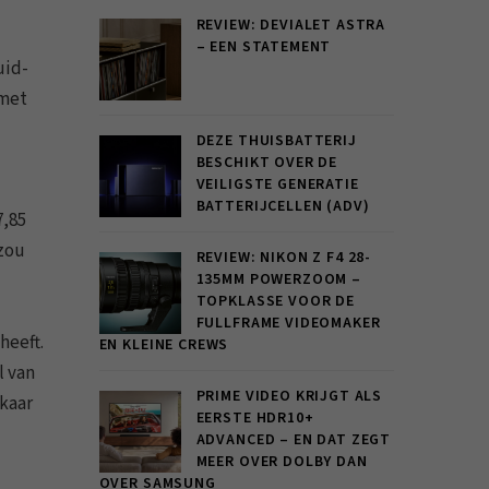
REVIEW: DEVIALET ASTRA
– EEN STATEMENT
uid-
 met
DEZE THUISBATTERIJ
BESCHIKT OVER DE
VEILIGSTE GENERATIE
BATTERIJCELLEN (ADV)
7,85
 zou
REVIEW: NIKON Z F4 28-
135MM POWERZOOM –
TOPKLASSE VOOR DE
FULLFRAME VIDEOMAKER
heeft.
EN KLEINE CREWS
l van
PRIME VIDEO KRIJGT ALS
kaar
EERSTE HDR10+
ADVANCED – EN DAT ZEGT
MEER OVER DOLBY DAN
OVER SAMSUNG