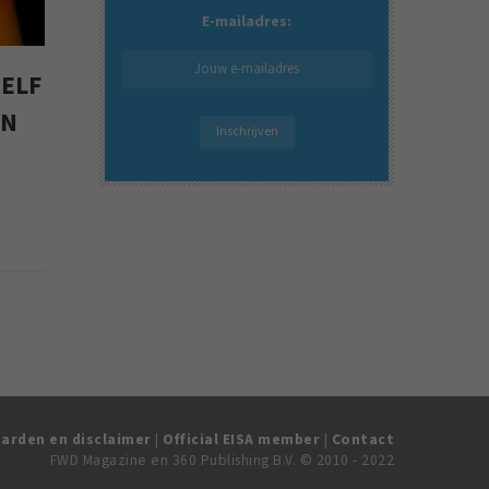
E-mailadres:
ZELF
EN
arden en disclaimer
|
Official EISA member
|
Contact
FWD Magazine en 360 Publishing B.V. © 2010 - 2022