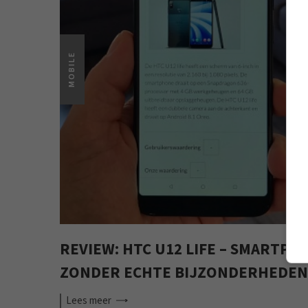
MOBILE
REVIEW: HTC U12 LIFE – SMARTPH
ZONDER ECHTE BIJZONDERHEDEN
Lees
meer