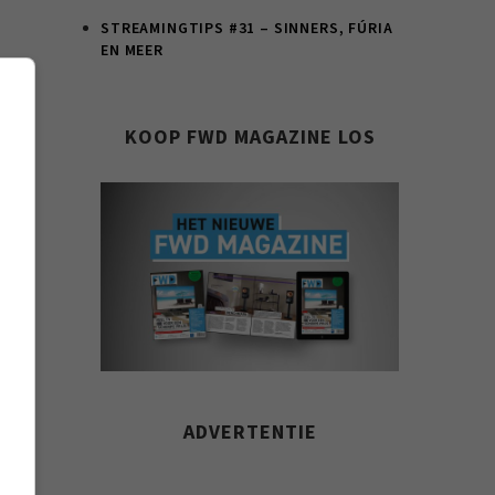
STREAMINGTIPS #31 – SINNERS, FÚRIA
EN MEER
en €
KOOP FWD MAGAZINE LOS
ADVERTENTIE