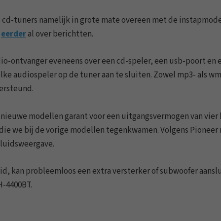
 cd-tuners namelijk in grote mate overeen met de instapmod
e
eerder
al over berichtten.
dio-ontvanger eveneens over een cd-speler, een usb-poort en 
ke audiospeler op de tuner aan te sluiten. Zowel mp3- als wm
ersteund.
 nieuwe modellen garant voor een uitgangsvermogen van vier 
 die we bij de vorige modellen tegenkwamen. Volgens Pioneer
eluidsweergave.
uid, kan probleemloos een extra versterker of subwoofer aansl
EH-4400BT.