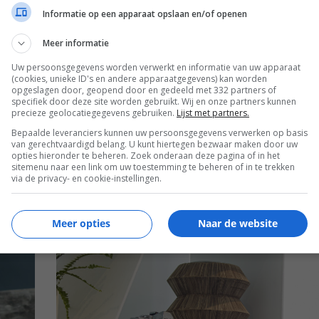
Informatie op een apparaat opslaan en/of openen
0 REACTIES
7
Meer informatie
Uw persoonsgegevens worden verwerkt en informatie van uw apparaat
(cookies, unieke ID's en andere apparaatgegevens) kan worden
opgeslagen door, geopend door en gedeeld met 332 partners of
specifiek door deze site worden gebruikt. Wij en onze partners kunnen
precieze geolocatiegegevens gebruiken.
Lijst met partners.
Volgende
artik
Bepaalde leveranciers kunnen uw persoonsgegevens verwerken op basis
van gerechtvaardigd belang. U kunt hiertegen bezwaar maken door uw
opties hieronder te beheren. Zoek onderaan deze pagina of in het
sitemenu naar een link om uw toestemming te beheren of in te trekken
via de privacy- en cookie-instellingen.
EN
Meer opties
Naar de website