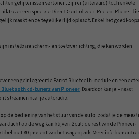
hten gelijkenissen vertonen, zijn er (uiteraard) toch enkele
ikt over een speciale Direct Control voor iPod en iPhone, di
gelijk maakt en ze tegelijkertijd oplaadt. Enkel het goedkoop
jn instelbare scherm- en toetsverlichting, die kan worden
 over een geïntegreerde Parrot Bluetooth-module en een exte
 Bluetooth cd-tuners van Pioneer
. Daardoor kan je – naast
nt streamen naar je autoradio.
p de bediening van het stuur van de auto, zodat je de meest
e aandacht op de weg kan blijven. Zoals de rest van de Pioneer-
tibel met 80 procent van het wagenpark. Meer info hieromtre