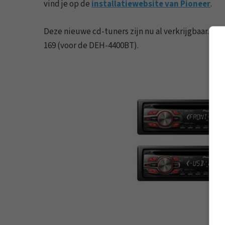
vind je op de
installatiewebsite van Pioneer
.
Deze nieuwe cd-tuners zijn nu al verkrijgbaar. D
169 (voor de DEH-4400BT).