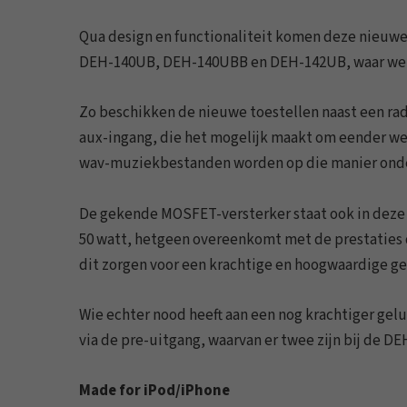
Qua design en functionaliteit komen deze nieuwe
DEH-140UB, DEH-140UBB en DEH-142UB, waar w
Zo beschikken de nieuwe toestellen naast een ra
aux-ingang, die het mogelijk maakt om eender wel
wav-muziekbestanden worden op die manier ond
De gekende MOSFET-versterker staat ook in deze
50 watt, hetgeen overeenkomt met de prestaties
dit zorgen voor een krachtige en hoogwaardige g
Wie echter nood heeft aan een nog krachtiger gel
via de pre-uitgang, waarvan er twee zijn bij de D
Made for iPod/iPhone