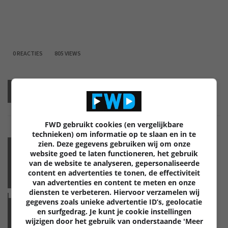
Jamie Biesemans
0 REACTIES
805 VIEWS
Vorige
artikel
Volgende
artikel
FWD gebruikt cookies (en vergelijkbare
technieken) om informatie op te slaan en in te
GERELATEERDE ARTIKELEN
zien. Deze gegevens gebruiken wij om onze
website goed te laten functioneren, het gebruik
GELUID
van de website te analyseren, gepersonaliseerde
content en advertenties te tonen, de effectiviteit
KOOPGIDS: HOOFDTELEFOONS
van advertenties en content te meten en onze
diensten te verbeteren. Hiervoor verzamelen wij
Lees
meer
gegevens zoals unieke advertentie ID’s, geolocatie
en surfgedrag. Je kunt je cookie instellingen
GELUID
wijzigen door het gebruik van onderstaande 'Meer