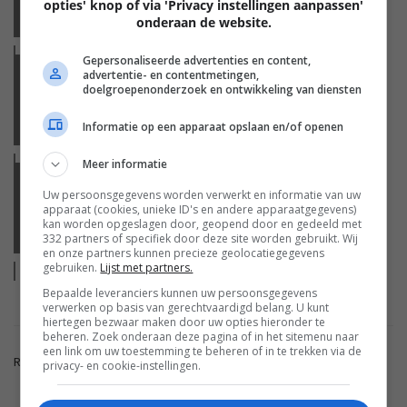
opties' knop of via 'Privacy instellingen aanpassen'
TEST: ROTEL T14
onderaan de website.
Lees
meer
Gepersonaliseerde advertenties en content,
advertentie- en contentmetingen,
GELUID
doelgroepenonderzoek en ontwikkeling van diensten
Informatie op een apparaat opslaan en/of openen
DRAADLOZE ANC HOOFDTELEFOON VAN TEUFEL
Lees
meer
Meer informatie
GELUID
Uw persoonsgegevens worden verwerkt en informatie van uw
apparaat (cookies, unieke ID's en andere apparaatgegevens)
kan worden opgeslagen door, geopend door en gedeeld met
TEST: BOWERS & WILKINS P7 WIRELESS
332 partners of specifiek door deze site worden gebruikt. Wij
en onze partners kunnen precieze geolocatiegegevens
gebruiken.
Lijst met partners.
Lees
meer
Bepaalde leveranciers kunnen uw persoonsgegevens
verwerken op basis van gerechtvaardigd belang. U kunt
hiertegen bezwaar maken door uw opties hieronder te
beheren. Zoek onderaan deze pagina of in het sitemenu naar
een link om uw toestemming te beheren of in te trekken via de
Reacties zijn gesloten.
privacy- en cookie-instellingen.