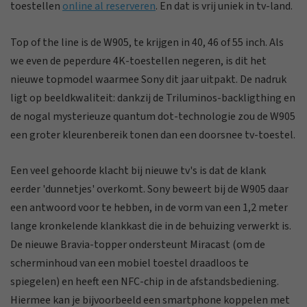
toestellen
online al reserveren
. En dat is vrij uniek in tv-land.
Top of the line is de W905, te krijgen in 40, 46 of 55 inch. Als
we even de peperdure 4K-toestellen negeren, is dit het
nieuwe topmodel waarmee Sony dit jaar uitpakt. De nadruk
ligt op beeldkwaliteit: dankzij de Triluminos-backligthing en
de nogal mysterieuze quantum dot-technologie zou de W905
een groter kleurenbereik tonen dan een doorsnee tv-toestel.
Een veel gehoorde klacht bij nieuwe tv's is dat de klank
eerder 'dunnetjes' overkomt. Sony beweert bij de W905 daar
een antwoord voor te hebben, in de vorm van een 1,2 meter
lange kronkelende klankkast die in de behuizing verwerkt is.
De nieuwe Bravia-topper ondersteunt Miracast (om de
scherminhoud van een mobiel toestel draadloos te
spiegelen) en heeft een NFC-chip in de afstandsbediening.
Hiermee kan je bijvoorbeeld een smartphone koppelen met