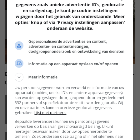
gegevens zoals unieke advertentie ID’s, geolocatie
en surfgedrag. Je kunt je cookie instellingen
wijzigen door het gebruik van onderstaande 'Meer
BEELD
opties' knop of via 'Privacy instellingen aanpassen'
onderaan de website.
Gepersonaliseerde advertenties en content,
advertentie- en contentmetingen,
doelgroepenonderzoek en ontwikkeling van diensten
Informatie op een apparaat opslaan en/of openen
EEN SAMSUNG TV VOOR IEDEREEN MET QLED EN QD-
Meer informatie
OLED (ADV)
Uw persoonsgegevens worden verwerkt en informatie van uw
apparaat (cookies, unieke ID's en andere apparaatgegevens)
Lees
meer
kan worden opgeslagen door, geopend door en gedeeld met
332 partners of specifiek door deze site worden gebruikt. Wij
BEELD
en onze partners kunnen precieze geolocatiegegevens
gebruiken.
Lijst met partners.
LG KONDIGT DRAAGBARE LASERPROJECTOR AAN
Bepaalde leveranciers kunnen uw persoonsgegevens
verwerken op basis van gerechtvaardigd belang. U kunt
Lees
meer
hiertegen bezwaar maken door uw opties hieronder te
beheren. Zoek onderaan deze pagina of in het sitemenu naar