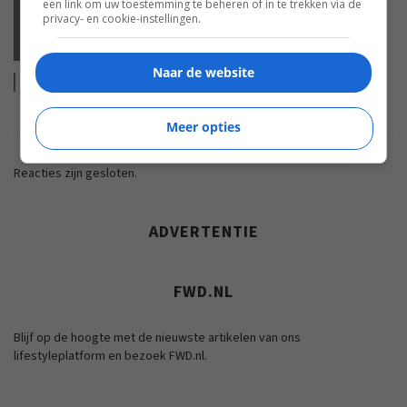
een link om uw toestemming te beheren of in te trekken via de
BEELD
privacy- en cookie-instellingen.
ACHTERGROND: KLEURBEREIK
Naar de website
Lees
meer
Meer opties
Reacties zijn gesloten.
ADVERTENTIE
FWD.NL
Blijf op de hoogte met de nieuwste artikelen van ons
lifestyleplatform en bezoek FWD.nl.