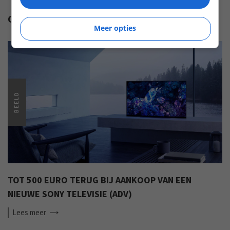
GERELATEERDE ARTIKELEN
Meer opties
BEELD
TOT 500 EURO TERUG BIJ AANKOOP VAN EEN
NIEUWE SONY TELEVISIE (ADV)
Lees
meer