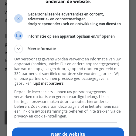
onderaan de website.
koester je best geen al te hoge verwachtingen op het vlak
van beeld en geluid, en de ronduit frustrerende bediening
Gepersonaliseerde advertenties en content,
advertentie- en contentmetingen,
moet je eveneens voor lief nemen.
doelgroepenonderzoek en ontwikkeling van diensten
Ikea's Uppleva-totaaloplossing zou met een iets beter
Informatie op een apparaat opslaan en/of openen
presterende televisie, een handigere afstandsbediening en
Meer informatie
een betere onderlinge integratie tussen de tv en
Uw persoonsgegevens worden verwerkt en informatie van uw
hometheaterset dan ook stuk beter scoren, zelfs al lag de
apparaat (cookies, unieke ID's en andere apparaatgegevens)
prijs dan ietsje hoger.
kan worden opgeslagen door, geopend door en gedeeld met
332 partners of specifiek door deze site worden gebruikt. Wij
en onze partners kunnen precieze geolocatiegegevens
gebruiken.
Lijst met partners.
Bepaalde leveranciers kunnen uw persoonsgegevens
0 REACTIES
877 VIEWS
verwerken op basis van gerechtvaardigd belang. U kunt
hiertegen bezwaar maken door uw opties hieronder te
beheren. Zoek onderaan deze pagina of in het sitemenu naar
een link om uw toestemming te beheren of in te trekken via de
privacy- en cookie-instellingen.
Vorige
artikel
Volgende
artikel
Naar de website