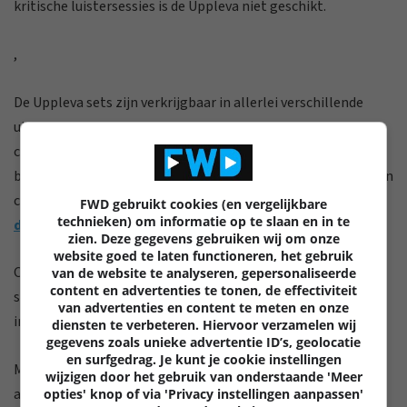
kritische luistersessies is de Uppleva niet geschikt.
,
De Uppleva sets zijn verkrijgbaar in allerlei verschillende
uitvoeringen, van een eenvoudig compact meubel tot
combinaties met een volledig wandmeubel. En ook de
bijhorende televisies komen in verschillende maten. Voor een
compleet overzicht van alle uitvoeringen kan je terecht
op
FWD gebruikt cookies (en vergelijkbare
technieken) om informatie op te slaan en in te
deze pagina van de Ikea-website
.
zien. Deze gegevens gebruiken wij om onze
website goed te laten functioneren, het gebruik
Onze complete testset is geprijsd op 1.232,50 euro, een erg
van de website te analyseren, gepersonaliseerde
content en advertenties te tonen, de effectiviteit
scherpe prijs voor een mooi meubel met een perfect
van advertenties en content te meten en onze
ingebouwd 2.1-audiosysteem, Blu-ray-speler en televisie.
diensten te verbeteren. Hiervoor verzamelen wij
gegevens zoals unieke advertentie ID’s, geolocatie
en surfgedrag. Je kunt je cookie instellingen
Maar zo'n fors prijsvoordeel tegenover klassieke
wijzigen door het gebruik van onderstaande 'Meer
alternatieven komt natuurlijk altijd ergens tot uiting. Zo
opties' knop of via 'Privacy instellingen aanpassen'