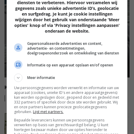
diensten te verbeteren. Hiervoor verzamelen wij
gegevens zoals unieke advertentie ID’s, geolocatie
en surfgedrag. Je kunt je cookie instellingen
wijzigen door het gebruik van onderstaande 'Meer
GELUID
opties' knop of via 'Privacy instellingen aanpassen'
onderaan de website.
Gepersonaliseerde advertenties en content,
advertentie- en contentmetingen,
doelgroepenonderzoek en ontwikkeling van diensten
Informatie op een apparaat opslaan en/of openen
Meer informatie
KOOPGIDS: HOOFDTELEFOONS
Uw persoonsgegevens worden verwerkt en informatie van uw
apparaat (cookies, unieke ID's en andere apparaatgegevens)
kan worden opgeslagen door, geopend door en gedeeld met
Lees
meer
332 partners of specifiek door deze site worden gebruikt. Wij
en onze partners kunnen precieze geolocatiegegevens
gebruiken.
Lijst met partners.
Bepaalde leveranciers kunnen uw persoonsgegevens
verwerken op basis van gerechtvaardigd belang. U kunt
hiertegen bezwaar maken door uw opties hieronder te