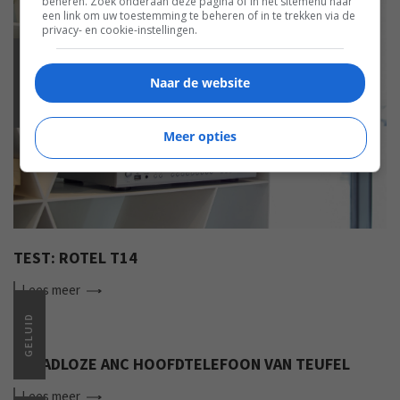
beheren. Zoek onderaan deze pagina of in het sitemenu naar
een link om uw toestemming te beheren of in te trekken via de
privacy- en cookie-instellingen.
GELUID
Naar de website
Meer opties
TEST: ROTEL T14
Lees
meer
GELUID
DRAADLOZE ANC HOOFDTELEFOON VAN TEUFEL
Lees
meer