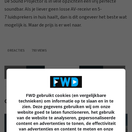
De Sound Projector is in vele opzichten een vrij perfecte
soundbar. Als je liever geen losse AV-receivr en 5-
7 luidsprekers in huis haalt, dan is dit ongeveer het beste wat
mogelijk is. Maar de prijs is er wel naar.
0 REACTIES
793 VIEWS
Vorige
artikel
Volgende
artikel
FWD gebruikt cookies (en vergelijkbare
GERELATEERDE ARTIKELEN
technieken) om informatie op te slaan en in te
zien. Deze gegevens gebruiken wij om onze
website goed te laten functioneren, het gebruik
van de website te analyseren, gepersonaliseerde
content en advertenties te tonen, de effectiviteit
van advertenties en content te meten en onze