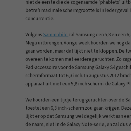
niet de eerste die de zogenaamde 'phablets' uitb
betreft maximale schermgrootte is in ieder geval i
concurrentie.
Volgens
Sammobile
zal Samsung een 5,8 en een 6,
Mega uitbrengen. Vorige week hoorden we nog d
gaan worden, maar dat lijkt niet te kloppen. De t
overeen te komen met eerdere geruchten. Zo zage
Pad-accessoire voor de Samsung Galaxy S4 geschik
schermformaat tot 6,3 inch. In augustus 2012 brac
apparaat uit met een 5,8 inch scherm: de Galaxy Pla
We hoorden een tijdje terug geruchten over de Sa
toestel een 6,3 inch-scherm zou gaan krijgen. Dez
lijkt er op dat Samsung wel degelijk werkt aan ee
de naam, niet in de Galaxy Note-serie, en zal dus 