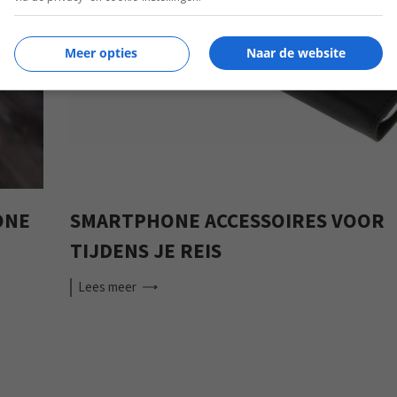
Meer opties
Naar de website
ONE
SMARTPHONE ACCESSOIRES VOOR
TIJDENS JE REIS
Lees
meer