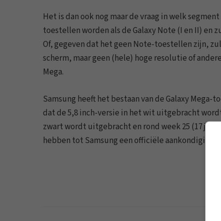
Het is dan ook nog maar de vraag in welk segment
toestellen worden als de Galaxy Note (I en II) en 
Of, gegeven dat het geen Note-toestellen zijn, zu
scherm, maar geen (hele) hoge resolutie of ander
Mega.
Samsung heeft het bestaan van de Galaxy Mega-to
dat de 5,8 inch-versie in het wit uitgebracht word
zwart wordt uitgebracht en rond week 25 (17 juni)
hebben tot Samsung een officiële aankondiging do