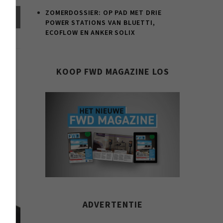
ZOMERDOSSIER: OP PAD MET DRIE
el
POWER STATIONS VAN BLUETTI,
ECOFLOW EN ANKER SOLIX
KOOP FWD MAGAZINE LOS
ADVERTENTIE