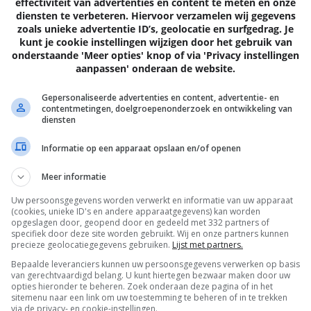
effectiviteit van advertenties en content te meten en onze
diensten te verbeteren. Hiervoor verzamelen wij gegevens
Volgende
artik
zoals unieke advertentie ID’s, geolocatie en surfgedrag. Je
kunt je cookie instellingen wijzigen door het gebruik van
onderstaande 'Meer opties' knop of via 'Privacy instellingen
aanpassen' onderaan de website.
Gepersonaliseerde advertenties en content, advertentie- en
EN
contentmetingen, doelgroepenonderzoek en ontwikkeling van
diensten
Informatie op een apparaat opslaan en/of openen
Meer informatie
Uw persoonsgegevens worden verwerkt en informatie van uw apparaat
(cookies, unieke ID's en andere apparaatgegevens) kan worden
opgeslagen door, geopend door en gedeeld met 332 partners of
specifiek door deze site worden gebruikt. Wij en onze partners kunnen
precieze geolocatiegegevens gebruiken.
Lijst met partners.
Bepaalde leveranciers kunnen uw persoonsgegevens verwerken op basis
van gerechtvaardigd belang. U kunt hiertegen bezwaar maken door uw
opties hieronder te beheren. Zoek onderaan deze pagina of in het
MOBILE
sitemenu naar een link om uw toestemming te beheren of in te trekken
via de privacy- en cookie-instellingen.