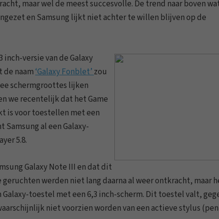
racht, maar wel de meest succesvolle. De trend naar boven wa
ngezet en Samsung lijkt niet achter te willen blijven op de
3 inch-versie van de Galaxy
at de naam
‘Galaxy Fonblet’
zou
wee schermgroottes lijken
n we recentelijk dat het Game
t is voor toestellen met een
ht Samsung al een Galaxy-
yer 5.8.
msung Galaxy Note III en dat dit
e geruchten werden niet lang daarna al weer ontkracht, maar h
n Galaxy-toestel met een 6,3 inch-scherm. Dit toestel valt, ge
waarschijnlijk niet voorzien worden van een actieve stylus (pen