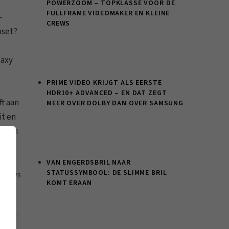
POWERZOOM – TOPKLASSE VOOR DE
FULLFRAME VIDEOMAKER EN KLEINE
-
CREWS
pset?
laxy
PRIME VIDEO KRIJGT ALS EERSTE
HDR10+ ADVANCED – EN DAT ZEGT
t aan
MEER OVER DOLBY DAN OVER SAMSUNG
it en
oeten
VAN ENGERDSBRIL NAAR
STATUSSYMBOOL: DE SLIMME BRIL
89 VIEWS
KOMT ERAAN