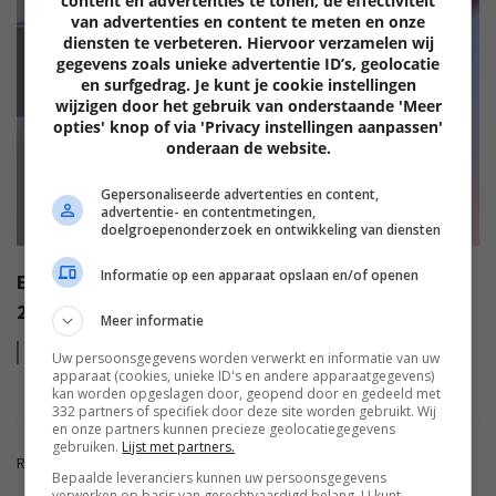
content en advertenties te tonen, de effectiviteit
van advertenties en content te meten en onze
diensten te verbeteren. Hiervoor verzamelen wij
gegevens zoals unieke advertentie ID’s, geolocatie
EISA
en surfgedrag. Je kunt je cookie instellingen
wijzigen door het gebruik van onderstaande 'Meer
opties' knop of via 'Privacy instellingen aanpassen'
onderaan de website.
Gepersonaliseerde advertenties en content,
advertentie- en contentmetingen,
doelgroepenonderzoek en ontwikkeling van diensten
Informatie op een apparaat opslaan en/of openen
EISA AWARDS: WAT ZIJN DE BESTE PRODUCTEN VAN
2022?
Meer informatie
Lees
meer
Uw persoonsgegevens worden verwerkt en informatie van uw
apparaat (cookies, unieke ID's en andere apparaatgegevens)
kan worden opgeslagen door, geopend door en gedeeld met
332 partners of specifiek door deze site worden gebruikt. Wij
en onze partners kunnen precieze geolocatiegegevens
gebruiken.
Lijst met partners.
Reacties zijn gesloten.
Bepaalde leveranciers kunnen uw persoonsgegevens
verwerken op basis van gerechtvaardigd belang. U kunt