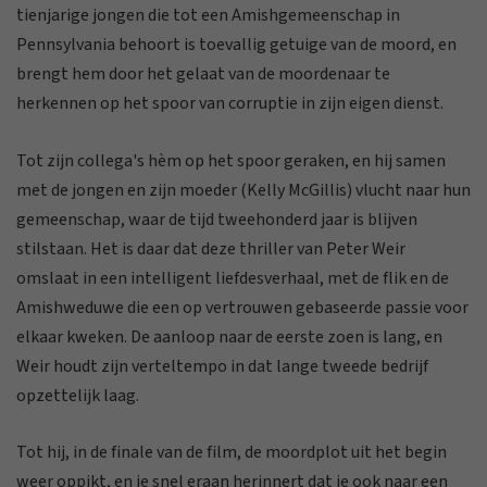
tienjarige jongen die tot een Amishgemeenschap in
Pennsylvania behoort is toevallig getuige van de moord, en
brengt hem door het gelaat van de moordenaar te
herkennen op het spoor van corruptie in zijn eigen dienst.
Tot zijn collega's hèm op het spoor geraken, en hij samen
met de jongen en zijn moeder (Kelly McGillis) vlucht naar hun
gemeenschap, waar de tijd tweehonderd jaar is blijven
stilstaan. Het is daar dat deze thriller van Peter Weir
omslaat in een intelligent liefdesverhaal, met de flik en de
Amishweduwe die een op vertrouwen gebaseerde passie voor
elkaar kweken. De aanloop naar de eerste zoen is lang, en
Weir houdt zijn verteltempo in dat lange tweede bedrijf
opzettelijk laag.
Tot hij, in de finale van de film, de moordplot uit het begin
weer oppikt, en je snel eraan herinnert dat je ook naar een