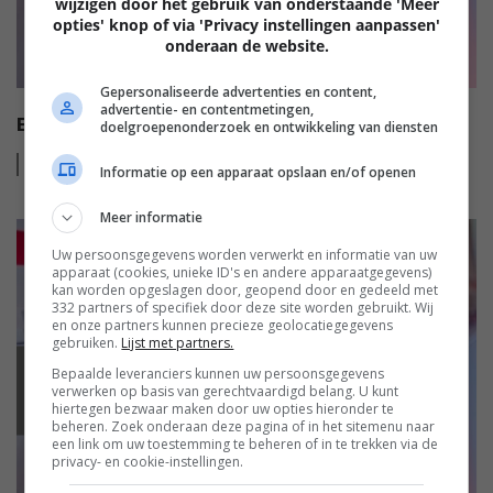
wijzigen door het gebruik van onderstaande 'Meer
opties' knop of via 'Privacy instellingen aanpassen'
onderaan de website.
Gepersonaliseerde advertenties en content,
advertentie- en contentmetingen,
EISA MOBILE AWARDS 2022-2023
doelgroepenonderzoek en ontwikkeling van diensten
Lees
meer
Informatie op een apparaat opslaan en/of openen
Meer informatie
Uw persoonsgegevens worden verwerkt en informatie van uw
apparaat (cookies, unieke ID's en andere apparaatgegevens)
kan worden opgeslagen door, geopend door en gedeeld met
332 partners of specifiek door deze site worden gebruikt. Wij
en onze partners kunnen precieze geolocatiegegevens
gebruiken.
Lijst met partners.
Bepaalde leveranciers kunnen uw persoonsgegevens
EISA
verwerken op basis van gerechtvaardigd belang. U kunt
hiertegen bezwaar maken door uw opties hieronder te
beheren. Zoek onderaan deze pagina of in het sitemenu naar
een link om uw toestemming te beheren of in te trekken via de
privacy- en cookie-instellingen.