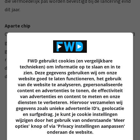
die vermoedelijk pas worden bevestigd bij de lancering eind
dit jaar.
Aparte chip
Om ervoor te zorgen dat de krachtige CPU en GPU van de PS3
gewoon hun werk kunnen doen, heeft Sony een aparte chip
geïntegreerd die alle taken op de achtergrond voor zijn
rekening neemt. Zo kan je zonder moeite een
FWD gebruikt cookies (en vergelijkbare
technieken) om informatie op te slaan en in te
downloadopdracht op de achtergrond uitvoeren, zonder dat
zien. Deze gegevens gebruiken wij om onze
dit invloed heeft op het spel zelf.
website goed te laten functioneren, het gebruik
van de website te analyseren, gepersonaliseerde
content en advertenties te tonen, de effectiviteit
van advertenties en content te meten en onze
diensten te verbeteren. Hiervoor verzamelen wij
gegevens zoals unieke advertentie ID’s, geolocatie
en surfgedrag. Je kunt je cookie instellingen
wijzigen door het gebruik van onderstaande 'Meer
opties' knop of via 'Privacy instellingen aanpassen'
onderaan de website.