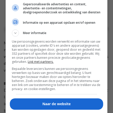
Gepersonaliseerde advertenties en content,
advertentie- en contentmetingen,
doelgroepenonderzoek en ontwikkeling van diensten
Informatie op een apparaat opslaan en/of openen
Meer informatie
Uw persoonsgegevens worden verwerkt en informatie van uw
Net als in de PS3 zit ook in de PS4 een harde schijf. Er is nog
apparaat (cookies, unieke ID's en andere apparaatgegevens)
niets gezegd over de opslagcapaciteit en of je deze keer ook
kan worden opgeslagen door, geopend door en gedeeld met
332 partners of specifiek door deze site worden gebruikt. Wij
weer zelf de harde schijf kan vervangen. Wat we wel weten, is
en onze partners kunnen precieze geolocatiegegevens
gebruiken.
Lijst met partners.
dat Sony de PS4 standaard van een grote harde schijf wil
Bepaalde leveranciers kunnen uw persoonsgegevens
voorzien. Hoe groot, dat valt nog af te wachten.
verwerken op basis van gerechtvaardigd belang. U kunt
hiertegen bezwaar maken door uw opties hieronder te
beheren. Zoek onderaan deze pagina of in het sitemenu naar
Binnenkort
een link om uw toestemming te beheren of in te trekken via de
privacy- en cookie-instellingen.
De persconferentie heeft geen hardwarespecificaties aan het
licht gebracht, zoals verwacht, maar met de beschikbare
informatie en de voorgaande gelekte details is er al
Naar de website
behoorlijk wat duidelijk.