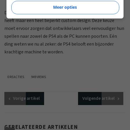
Meer opties
De PS4 bevat nagenoeg 100 procent pc-componenten en
heeft maar een heel beperkt custom design. Deze keuze
moet ervoor zorgen dat ontwikkelaars veel eenvoudiger hun
spellen naar zowel de PS4 als de PC kunnen poorten. Eén
ding weten we nu al zeker: de PS4 belooft een bijzonder
krachtige machine te worden.
0 REACTIES
949 VIEWS
Vorige
artikel
Volgende
artikel
GERELATEERDE ARTIKELEN