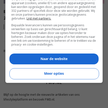
apparaat (cookies, unieke ID's en andere apparaatgegevens)
kan worden opgeslagen door, geopend door en gedeeld met
332 partners of specifiek door deze site worden gebruikt. Wij
EISA AWARDS: WAT ZIJN DE BESTE PRODUCTEN VAN
en onze partners kunnen precieze geolocatiegegevens
2022?
gebruiken.
Lijst met partners.
Bepaalde leveranciers kunnen uw persoonsgegevens
Lees
meer
verwerken op basis van gerechtvaardigd belang. U kunt
hiertegen bezwaar maken door uw opties hieronder te
beheren. Zoek onderaan deze pagina of in het sitemenu naar
een link om uw toestemming te beheren of in te trekken via de
privacy- en cookie-instellingen.
Reacties zijn gesloten.
Naar de website
ADVERTENTIE
Meer opties
FWD.NL
Blijf op de hoogte met de nieuwste artikelen van ons
lifestyleplatform en bezoek FWD.nl.