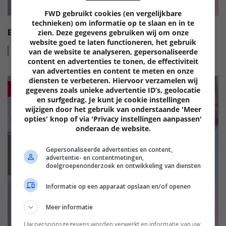
FWD gebruikt cookies (en vergelijkbare
technieken) om informatie op te slaan en in te
EISA HI-FI AWARDS 2022-2023
zien. Deze gegevens gebruiken wij om onze
website goed te laten functioneren, het gebruik
Lees
meer
van de website te analyseren, gepersonaliseerde
content en advertenties te tonen, de effectiviteit
van advertenties en content te meten en onze
diensten te verbeteren. Hiervoor verzamelen wij
gegevens zoals unieke advertentie ID’s, geolocatie
en surfgedrag. Je kunt je cookie instellingen
wijzigen door het gebruik van onderstaande 'Meer
opties' knop of via 'Privacy instellingen aanpassen'
onderaan de website.
Gepersonaliseerde advertenties en content,
EISA
advertentie- en contentmetingen,
doelgroepenonderzoek en ontwikkeling van diensten
Informatie op een apparaat opslaan en/of openen
Meer informatie
Uw persoonsgegevens worden verwerkt en informatie van uw