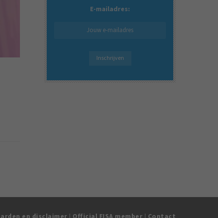
E-mailadres:
arden en disclaimer
|
Official EISA member
|
Contact