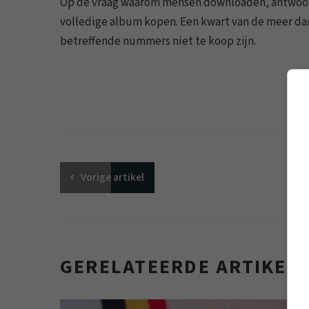
Op de vraag waarom mensen downloaden, antwoord
volledige album kopen. Een kwart van de meer d
betreffende nummers niet te koop zijn.
Vorige
artikel
GERELATEERDE ARTIKEL