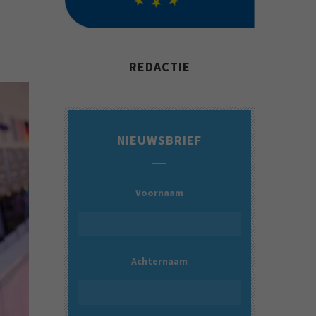
REDACTIE
NIEUWSBRIEF
Voornaam
Achternaam