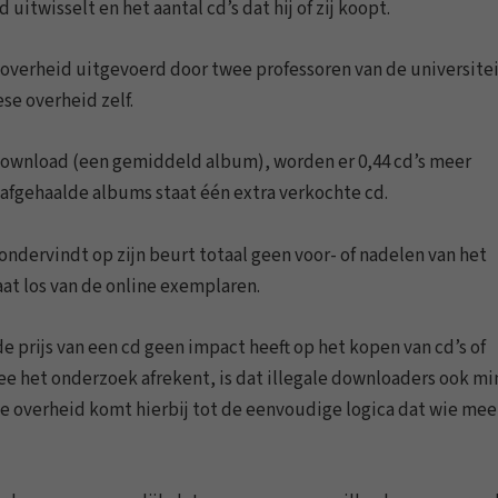
twisselt en het aantal cd’s dat hij of zij koopt.
overheid uitgevoerd door twee professoren van de universitei
se overheid zelf.
download (een gemiddeld album), worden er 0,44 cd’s meer
 afgehaalde albums staat één extra verkochte cd.
ondervindt op zijn beurt totaal geen voor- of nadelen van het
aat los van de online exemplaren.
e prijs van een cd geen impact heeft op het kopen van cd’s of
ee het onderzoek afrekent, is dat illegale downloaders ook m
e overheid komt hierbij tot de eenvoudige logica dat wie me