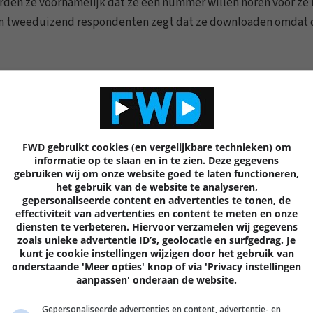
en ze voornamelijk dat ze een nummer willen horen voor ze 
an tweeduizend respondenten zegt dat ze downloaden omdat 
0 REACTIES
9
FWD gebruikt cookies (en vergelijkbare technieken) om
informatie op te slaan en in te zien. Deze gegevens
gebruiken wij om onze website goed te laten functioneren,
Volgende
artik
het gebruik van de website te analyseren,
gepersonaliseerde content en advertenties te tonen, de
effectiviteit van advertenties en content te meten en onze
diensten te verbeteren. Hiervoor verzamelen wij gegevens
zoals unieke advertentie ID’s, geolocatie en surfgedrag. Je
kunt je cookie instellingen wijzigen door het gebruik van
EN
onderstaande 'Meer opties' knop of via 'Privacy instellingen
aanpassen' onderaan de website.
Gepersonaliseerde advertenties en content, advertentie- en