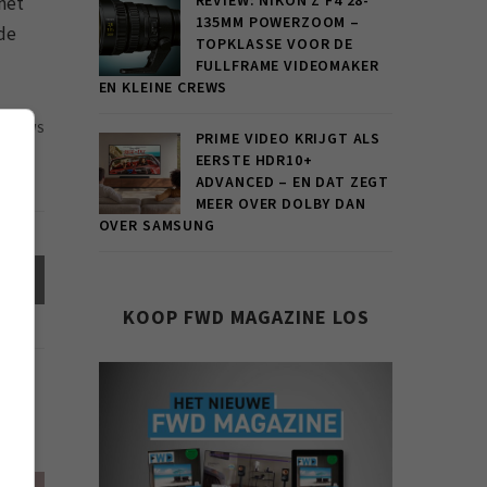
REVIEW: NIKON Z F4 28-
het
135MM POWERZOOM –
de
TOPKLASSE VOOR DE
FULLFRAME VIDEOMAKER
EN KLEINE CREWS
53 VIEWS
PRIME VIDEO KRIJGT ALS
EERSTE HDR10+
ADVANCED – EN DAT ZEGT
MEER OVER DOLBY DAN
OVER SAMSUNG
el
KOOP FWD MAGAZINE LOS