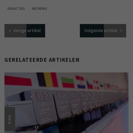
0 REACTIES
982 VIEWS
Vorige
artikel
Volgende
artikel
GERELATEERDE ARTIKELEN
EISA