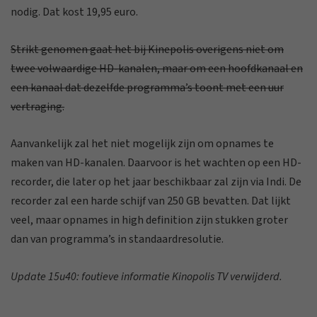
nodig. Dat kost 19,95 euro.
Strikt genomen gaat het bij Kinepolis overigens niet om
twee volwaardige HD-kanalen, maar om een hoofdkanaal en
een kanaal dat dezelfde programma’s toont met een uur
vertraging.
Aanvankelijk zal het niet mogelijk zijn om opnames te
maken van HD-kanalen. Daarvoor is het wachten op een HD-
recorder, die later op het jaar beschikbaar zal zijn via Indi. De
recorder zal een harde schijf van 250 GB bevatten. Dat lijkt
veel, maar opnames in high definition zijn stukken groter
dan van programma’s in standaardresolutie.
Update 15u40: foutieve informatie Kinopolis TV verwijderd.