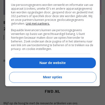
Uw persoonsgegevens worden verwerkt en informatie van uw
apparaat (cookies, unieke ID's en andere apparaatgegevens)
kan worden opgeslagen door, geopend door en gedeeld met
332 partners of specifiek door deze site worden gebruikt. Wij
en onze partners kunnen precieze geolocatiegegevens
EISA AWARDS: WAT ZIJN DE BESTE PRODUCTEN VAN
gebruiken.
Lijst met partners.
2022?
Bepaalde leveranciers kunnen uw persoonsgegevens
verwerken op basis van gerechtvaardigd belang. U kunt
Lees
meer
hiertegen bezwaar maken door uw opties hieronder te
beheren. Zoek onderaan deze pagina of in het sitemenu naar
een link om uw toestemming te beheren of in te trekken via de
privacy- en cookie-instellingen.
Reacties zijn gesloten.
Naar de website
ADVERTENTIE
Meer opties
FWD.NL
Blijf op de hoogte met de nieuwste artikelen van ons