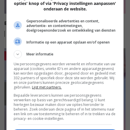
opties' knop of via 'Privacy instellingen aanpassen'
onderaan de website.
Gepersonaliseerde advertenties en content,
EISA HT AUDIO AWARDS 2022-2023
advertentie- en contentmetingen,
doelgroepenonderzoek en ontwikkeling van diensten
Lees
meer
Informatie op een apparaat opslaan en/of openen
Meer informatie
Uw persoonsgegevens worden verwerkt en informatie van uw
apparaat (cookies, unieke ID's en andere apparaatgegevens)
kan worden opgeslagen door, geopend door en gedeeld met
332 partners of specifiek door deze site worden gebruikt. Wij
en onze partners kunnen precieze geolocatiegegevens
gebruiken.
Lijst met partners.
EISA
Bepaalde leveranciers kunnen uw persoonsgegevens
verwerken op basis van gerechtvaardigd belang. U kunt
hiertegen bezwaar maken door uw opties hieronder te
beheren. Zoek onderaan deze pagina of in het sitemenu naar
een link om uw toestemming te beheren of in te trekken via de
privacy- en cookie-instellingen.