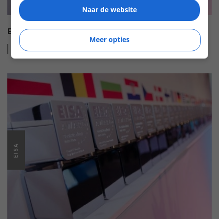
Naar de website
EISA HI-FI AWARDS 2022-2023
Meer opties
Lees
meer
EISA