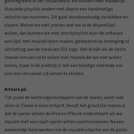
geïntegreerd in het totaalbeeld. We kunnen heel makkelijk
klassieke
playlists
maken met daarin een handmatige
selectie van nummers. Dit gaat doodeenvoudig via klikken en
slepen. Weten we niet precies wat we in de afspeellijst
willen, dan kunnen we met
smartplaylists
door de software
een lijst met muziek laten maken, gebaseerd op invoeging of
uitsluiting aan de hand van ID3-tags. Het klinkt als de beste
manier om een cd te vullen met muziek die we niet willen
horen, maar in de praktijk is het een handige methode om
snel een verzamel-cd samen te stellen.
Bittere pil
Tot zover de beste eigenschappen van de speler, want niet
alles in iTunes is even briljant. Veruit het grootste manco is
dat de speler alleen de iPod en iPhone ondersteunt als we
muziek met een mp3-speler willen synchroniseren. Na een
weekeindje hard werken om de muziekcollectie van de juiste