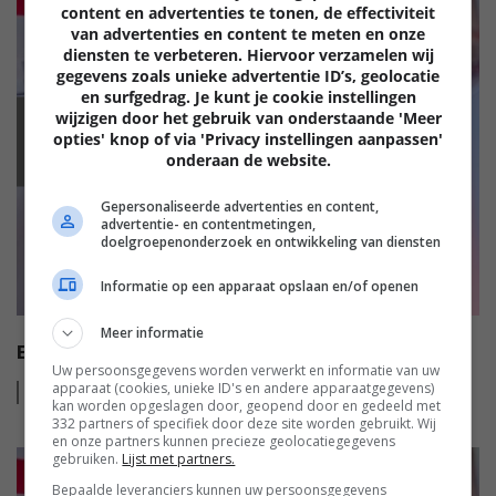
content en advertenties te tonen, de effectiviteit
van advertenties en content te meten en onze
diensten te verbeteren. Hiervoor verzamelen wij
gegevens zoals unieke advertentie ID’s, geolocatie
en surfgedrag. Je kunt je cookie instellingen
wijzigen door het gebruik van onderstaande 'Meer
EISA
opties' knop of via 'Privacy instellingen aanpassen'
onderaan de website.
Gepersonaliseerde advertenties en content,
advertentie- en contentmetingen,
doelgroepenonderzoek en ontwikkeling van diensten
Informatie op een apparaat opslaan en/of openen
Meer informatie
EISA HT VIDEO AWARDS 2022-2023
Uw persoonsgegevens worden verwerkt en informatie van uw
apparaat (cookies, unieke ID's en andere apparaatgegevens)
Lees
meer
kan worden opgeslagen door, geopend door en gedeeld met
332 partners of specifiek door deze site worden gebruikt. Wij
en onze partners kunnen precieze geolocatiegegevens
gebruiken.
Lijst met partners.
Bepaalde leveranciers kunnen uw persoonsgegevens