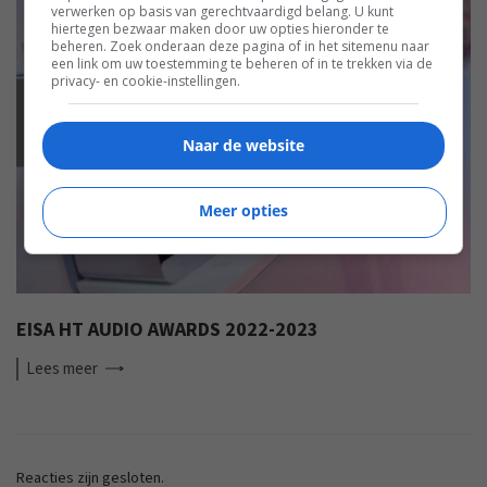
verwerken op basis van gerechtvaardigd belang. U kunt
hiertegen bezwaar maken door uw opties hieronder te
beheren. Zoek onderaan deze pagina of in het sitemenu naar
een link om uw toestemming te beheren of in te trekken via de
privacy- en cookie-instellingen.
EISA
Naar de website
Meer opties
EISA HT AUDIO AWARDS 2022-2023
Lees
meer
Reacties zijn gesloten.