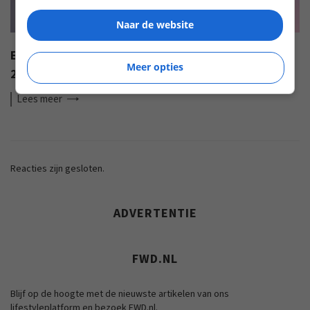
Naar de website
EISA AWARDS: WAT ZIJN DE BESTE PRODUCTEN VAN
Meer opties
2022?
Lees
meer
Reacties zijn gesloten.
ADVERTENTIE
FWD.NL
Blijf op de hoogte met de nieuwste artikelen van ons
lifestyleplatform en bezoek FWD.nl.