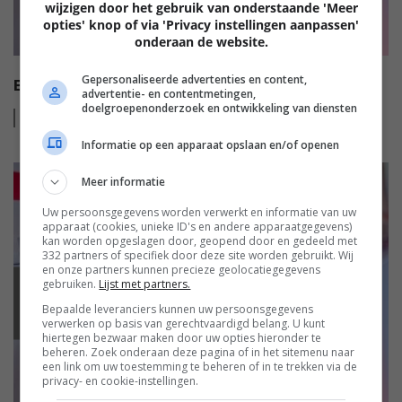
wijzigen door het gebruik van onderstaande 'Meer
opties' knop of via 'Privacy instellingen aanpassen'
onderaan de website.
Gepersonaliseerde advertenties en content,
EISA HI-FI AWARDS 2022-2023
advertentie- en contentmetingen,
doelgroepenonderzoek en ontwikkeling van diensten
Lees
meer
Informatie op een apparaat opslaan en/of openen
Meer informatie
Uw persoonsgegevens worden verwerkt en informatie van uw
apparaat (cookies, unieke ID's en andere apparaatgegevens)
kan worden opgeslagen door, geopend door en gedeeld met
332 partners of specifiek door deze site worden gebruikt. Wij
en onze partners kunnen precieze geolocatiegegevens
gebruiken.
Lijst met partners.
EISA
Bepaalde leveranciers kunnen uw persoonsgegevens
verwerken op basis van gerechtvaardigd belang. U kunt
hiertegen bezwaar maken door uw opties hieronder te
beheren. Zoek onderaan deze pagina of in het sitemenu naar
een link om uw toestemming te beheren of in te trekken via de
privacy- en cookie-instellingen.