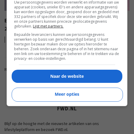
Uw persoonsgegevens worden verwerkt en informatie van uw
apparaat (cookies, unieke ID's en andere apparaatgegevens)
kan worden opgeslagen door, geopend door en gedeeld met
332 partners of specifiek door deze site worden gebruikt. Wij
EISA AWARDS: WAT ZIJN DE BESTE PRODUCTEN VAN
en onze partners kunnen precieze geolocatiegegevens
gebruiken.
Lijst met partners.
2022?
Bepaalde leveranciers kunnen uw persoonsgegevens
Lees
meer
verwerken op basis van gerechtvaardigd belang. U kunt
hiertegen bezwaar maken door uw opties hieronder te
beheren. Zoek onderaan deze pagina of in het sitemenu naar
een link om uw toestemming te beheren of in te trekken via de
privacy- en cookie-instellingen.
Reacties zijn gesloten.
Naar de website
ADVERTENTIE
Meer opties
FWD.NL
Blijf op de hoogte met de nieuwste artikelen van ons
lifestyleplatform en bezoek FWD.nl.