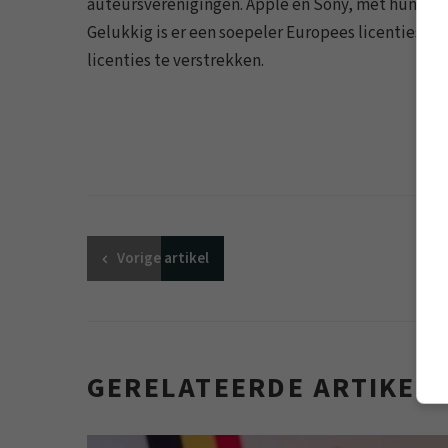
auteursverenigingen. Apple en Sony, met hun do
Gelukkig is er een soepeler Europees licentiesy
licenties te verstrekken.
Vorige
artikel
GERELATEERDE ARTIKEL