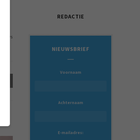
.
n
REDACTIE
41 VIEWS
NIEUWSBRIEF
Voornaam
el
Achternaam
E-mailadres: