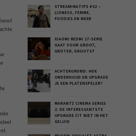
STREAMINGTIPS #32 –
LIONESS, FEMME,
FOODIES EN MEER
dienst
rachte
XIAOMI REDMI 17-SERIE
GAAT VOOR GROOT,
GROTER, GROOTST
se
De
ACHTERGROND: HOE
ONDERHOUD EN UPGRADE
JE EEN PLATENSPELER?
ste
MARANTZ CINEMA SERIES
2: DE INTERESSANTSTE
ynde
UPGRADE ZIT NIET IN HET
andeel
GELUID
nt.