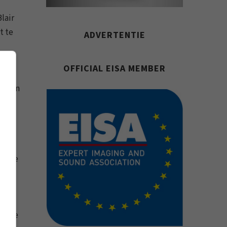
lair
t te
ADVERTENTIE
OFFICIAL EISA MEMBER
openen
en
rdt
efase
We
onale