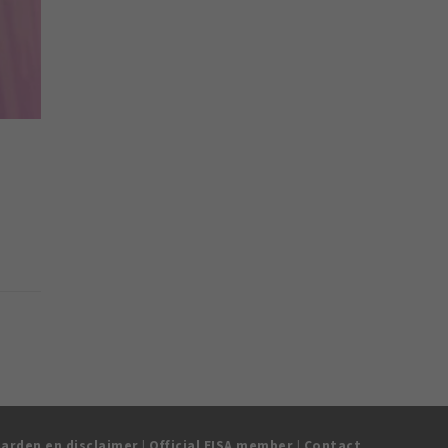
arden en disclaimer
|
Official EISA member
|
Contact