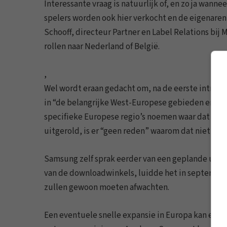
Interessante vraag is natuurlijk of, en zo ja wanne
spelers worden ook hier verkocht en de eigenaren
Schooff, directeur Partner en Label Relations bij 
rollen naar Nederland of België.
,
Wel wordt eraan gedacht om, na de eerste introdu
in “de belangrijke West-Europese gebieden en mo
specifieke Europese regio’s noemen waar dat dan
uitgerold, is er “geen reden” waarom dat niet ook
Samsung zelf sprak eerder van een geplande uitro
van de downloadwinkels, luidde het in september 
zullen gewoon moeten afwachten.
Een eventuele snelle expansie in Europa kan erns