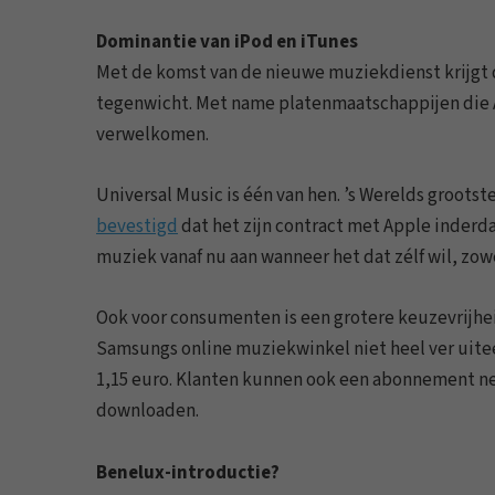
Dominantie van iPod en iTunes
Met de komst van de nieuwe muziekdienst krijg
tegenwicht. Met name platenmaatschappijen die Ap
verwelkomen.
Universal Music is één van hen. ’s Werelds groot
bevestigd
dat het zijn contract met Apple inder
muziek vanaf nu aan wanneer het dat zélf wil, zowe
Ook voor consumenten is een grotere keuzevrijheid 
Samsungs online muziekwinkel niet heel ver uitee
1,15 euro. Klanten kunnen ook een abonnement n
downloaden.
Benelux-introductie?