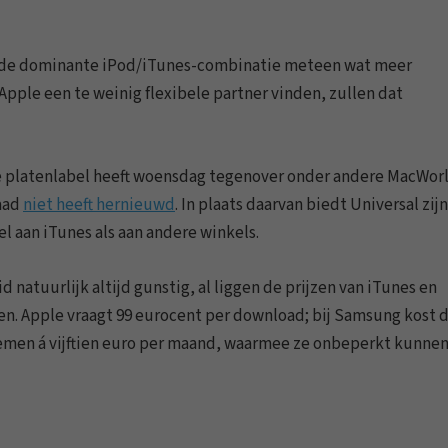
t de dominante iPod/iTunes-combinatie meteen wat meer
ple een te weinig flexibele partner vinden, zullen dat
ste platenlabel heeft woensdag tegenover onder andere MacWor
daad
niet heeft hernieuwd
. In plaats daarvan biedt Universal zijn
l aan iTunes als aan andere winkels.
natuurlijk altijd gunstig, al liggen de prijzen van iTunes en
n. Apple vraagt 99 eurocent per download; bij Samsung kost d
emen á vijftien euro per maand, waarmee ze onbeperkt kunne