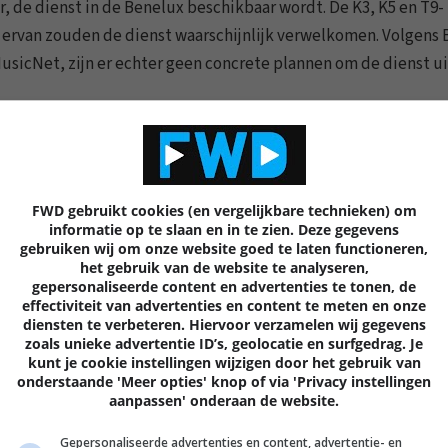
er, de dienst in de Benelux beschikbaar wordt. De K3, K5 en T9-
 ervan zouden de dienst waarschijnlijk verwelkomen. Volgens B
MusicNet, zijn er echter geen concrete plannen om de dienst ui
ctiefase in Frankrijk, Duitsland en Engeland, ook winkels te 
gelijk de Verenigde Staten”, volgens hem. Schooff kan nog ge
FWD gebruikt cookies (en vergelijkbare technieken) om
 zou gaan gebeuren. Maar zodra de dienst inderdaad verder wo
informatie op te slaan en in te zien. Deze gegevens
gebruiken wij om onze website goed te laten functioneren,
 in België zou kunnen, aldus de directeur.
het gebruik van de website te analyseren,
gepersonaliseerde content en advertenties te tonen, de
effectiviteit van advertenties en content te meten en onze
l doorheen Europa en Azië. Dat zou gebeuren na de introducti
diensten te verbeteren. Hiervoor verzamelen wij gegevens
vorig jaar bij de
aankondiging
van de nieuwe muziekdienst. 
zoals unieke advertentie ID’s, geolocatie en surfgedrag. Je
kunt je cookie instellingen wijzigen door het gebruik van
onderstaande 'Meer opties' knop of via 'Privacy instellingen
aanpassen' onderaan de website.
tig vertraagd worden doordat afspraken nodig zijn met de nati
Gepersonaliseerde advertenties en content, advertentie- en