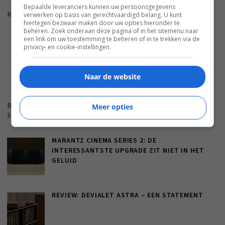
Bepaalde leveranciers kunnen uw persoonsgegevens
Reacties zijn gesloten.
verwerken op basis van gerechtvaardigd belang. U kunt
hiertegen bezwaar maken door uw opties hieronder te
beheren. Zoek onderaan deze pagina of in het sitemenu naar
een link om uw toestemming te beheren of in te trekken via de
ADVERTENTIE
privacy- en cookie-instellingen.
Naar de website
FWD.NL
Blijf op de hoogte met de nieuwste artikelen van ons
Meer opties
lifestyleplatform en bezoek FWD.nl.
MARANTZ CINEMA SERIES 2: DE
INTERESSANTSTE UPGRADE ZIT NIET IN HET
GELUID
REVIEW: DEVIALET ASTRA – EEN STATEMENT