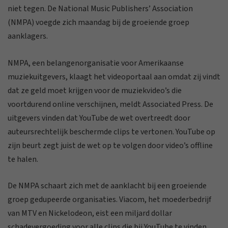
niet tegen. De National Music Publishers’ Association
(NMPA) voegde zich maandag bij de groeiende groep
aanklagers.
NMPA, een belangenorganisatie voor Amerikaanse
muziekuitgevers, klaagt het videoportaal aan omdat zij vindt
dat ze geld moet krijgen voor de muziekvideo’s die
voortdurend online verschijnen, meldt Associated Press. De
uitgevers vinden dat YouTube de wet overtreedt door
auteursrechtelijk beschermde clips te vertonen. YouTube op
zijn beurt zegt juist de wet op te volgen door video’s offline
te halen.
De NMPA schaart zich met de aanklacht bij een groeiende
groep gedupeerde organisaties. Viacom, het moederbedrijf
van MTV en Nickelodeon, eist een miljard dollar
schadevergoeding voor alle clips die bij YouTube te vinden