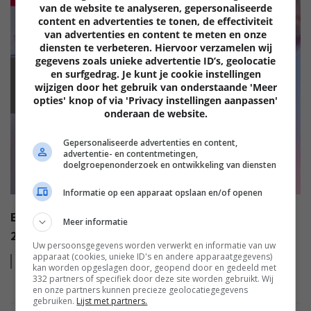
van de website te analyseren, gepersonaliseerde
content en advertenties te tonen, de effectiviteit
van advertenties en content te meten en onze
diensten te verbeteren. Hiervoor verzamelen wij
gegevens zoals unieke advertentie ID’s, geolocatie
en surfgedrag. Je kunt je cookie instellingen
EISA
wijzigen door het gebruik van onderstaande 'Meer
opties' knop of via 'Privacy instellingen aanpassen'
onderaan de website.
Gepersonaliseerde advertenties en content,
advertentie- en contentmetingen,
doelgroepenonderzoek en ontwikkeling van diensten
Informatie op een apparaat opslaan en/of openen
EISA AWARDS: WAT ZIJN DE BESTE PRODUCTEN VAN
Meer informatie
2022?
Uw persoonsgegevens worden verwerkt en informatie van uw
apparaat (cookies, unieke ID's en andere apparaatgegevens)
Lees
meer
kan worden opgeslagen door, geopend door en gedeeld met
332 partners of specifiek door deze site worden gebruikt. Wij
en onze partners kunnen precieze geolocatiegegevens
gebruiken.
Lijst met partners.