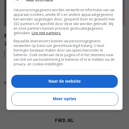
Meer informatie
Uw persoonsgegevens worden verwerkt en informatie van uw
apparaat (cookies, unieke ID's en andere apparaatgegevens)
kan worden opgeslagen door, geopend door en gedeeld met
332 partners of specifiek door deze site worden gebruikt. Wij
en onze partners kunnen precieze geolocatiegegevens
gebruiken.
Lijst met partners.
EISA AWARDS: WAT ZIJN DE BESTE PRODUCTEN VAN
Bepaalde leveranciers kunnen uw persoonsgegevens
2022?
verwerken op basis van gerechtvaardigd belang. U kunt
hiertegen bezwaar maken door uw opties hieronder te
Lees
meer
beheren. Zoek onderaan deze pagina of in het sitemenu naar
een link om uw toestemming te beheren of in te trekken via de
privacy- en cookie-instellingen.
Naar de website
Reacties zijn gesloten.
Meer opties
ADVERTENTIE
FWD.NL