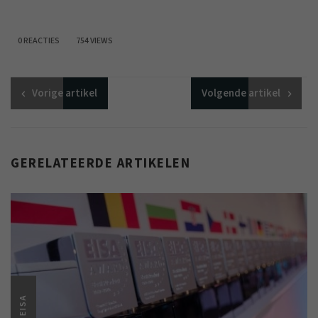
0 REACTIES
754 VIEWS
Vorige
artikel
Volgende
artikel
GERELATEERDE ARTIKELEN
EISA