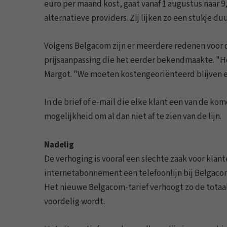
euro per maand kost, gaat vanaf 1 augustus naar 9
alternatieve providers. Zij lijken zo een stukje du
Volgens Belgacom zijn er meerdere redenen voor d
prijsaanpassing die het eerder bekendmaakte. "H
Margot. "We moeten kostengeoriënteerd blijven en 
In de brief of e-mail die elke klant een van de k
mogelijkheid om al dan niet af te zien van de lijn.
Nadelig
De verhoging is vooral een slechte zaak voor klant
internetabonnement een telefoonlijn bij Belgacom
Het nieuwe Belgacom-tarief verhoogt zo de totaal
voordelig wordt.