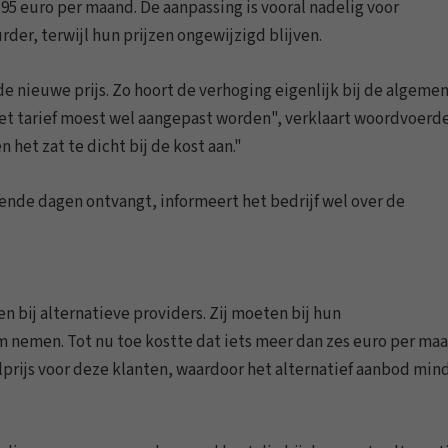
,95 euro per maand. De aanpassing is vooral nadelig voor
urder, terwijl hun prijzen ongewijzigd blijven.
e nieuwe prijs. Zo hoort de verhoging eigenlijk bij de algeme
et tarief moest wel aangepast worden", verklaart woordvoerd
het zat te dicht bij de kost aan."
omende dagen ontvangt, informeert het bedrijf wel over de
en bij alternatieve providers. Zij moeten bij hun
 nemen. Tot nu toe kostte dat iets meer dan zes euro per maa
prijs voor deze klanten, waardoor het alternatief aanbod min