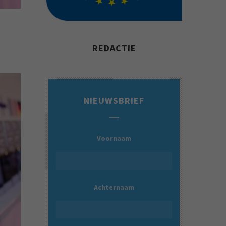
REDACTIE
NIEUWSBRIEF
Voornaam
Achternaam