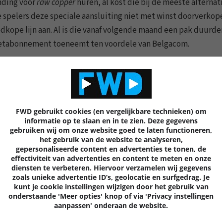
inding voor
raw copper
huren, al kost die bij de meeste alternat
e spelers deze speciale aansluiting niet met winst doorverkop
dkope lijn aan. Al is die vanaf volgende maand een pak duurde
ernetabonnement toeneemt ten voordele van Belgacom.
0 REACTIES
7
FWD gebruikt cookies (en vergelijkbare technieken) om
informatie op te slaan en in te zien. Deze gegevens
gebruiken wij om onze website goed te laten functioneren,
het gebruik van de website te analyseren,
Volgende
artik
gepersonaliseerde content en advertenties te tonen, de
effectiviteit van advertenties en content te meten en onze
diensten te verbeteren. Hiervoor verzamelen wij gegevens
zoals unieke advertentie ID’s, geolocatie en surfgedrag. Je
kunt je cookie instellingen wijzigen door het gebruik van
onderstaande 'Meer opties' knop of via 'Privacy instellingen
EN
aanpassen' onderaan de website.