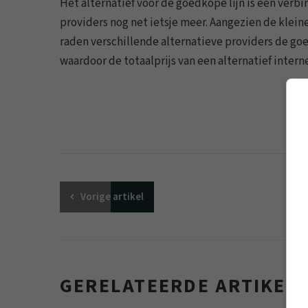
Het alternatief voor de goedkope lijn is een verb
providers nog net ietsje meer. Aangezien de klein
raden verschillende alternatieve providers de goe
waardoor de totaalprijs van een alternatief int
Vorige
artikel
GERELATEERDE ARTIKEL