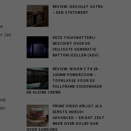
REVIEW: DEVIALET ASTRA
– EEN STATEMENT
ne
er Jan
DEZE THUISBATTERIJ
BESCHIKT OVER DE
VEILIGSTE GENERATIE
BATTERIJCELLEN (ADV)
REVIEW: NIKON Z F4 28-
135MM POWERZOOM –
TOPKLASSE VOOR DE
FULLFRAME VIDEOMAKER
EN KLEINE CREWS
nd.
PRIME VIDEO KRIJGT ALS
der
EERSTE HDR10+
ADVANCED – EN DAT ZEGT
MEER OVER DOLBY DAN
OVER SAMSUNG