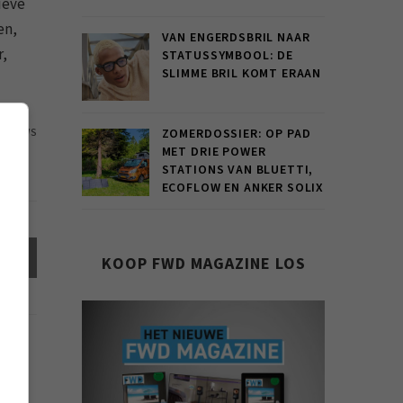
ieve
en,
VAN ENGERDSBRIL NAAR
r,
STATUSSYMBOOL: DE
SLIMME BRIL KOMT ERAAN
ZOMERDOSSIER: OP PAD
60 VIEWS
MET DRIE POWER
STATIONS VAN BLUETTI,
ECOFLOW EN ANKER SOLIX
el
KOOP FWD MAGAZINE LOS