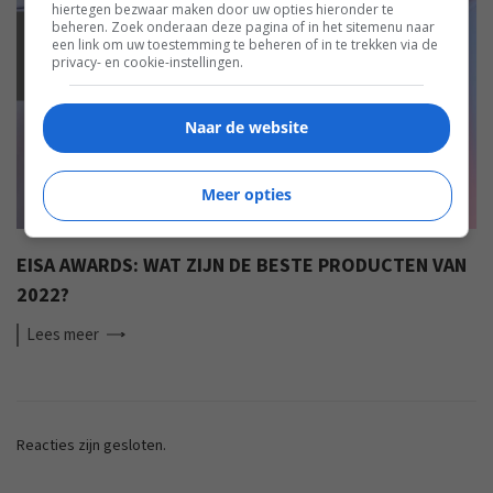
hiertegen bezwaar maken door uw opties hieronder te
beheren. Zoek onderaan deze pagina of in het sitemenu naar
een link om uw toestemming te beheren of in te trekken via de
EISA
privacy- en cookie-instellingen.
Naar de website
Meer opties
EISA AWARDS: WAT ZIJN DE BESTE PRODUCTEN VAN
2022?
Lees
meer
Reacties zijn gesloten.