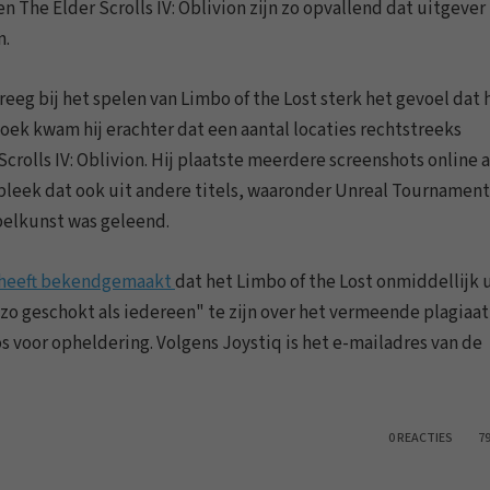
The Elder Scrolls IV: Oblivion zijn zo opvallend dat uitgever
n.
reeg bij het spelen van Limbo of the Lost sterk het gevoel dat h
oek kwam hij erachter dat een aantal locaties rechtstreeks
rolls IV: Oblivion. Hij plaatste meerdere screenshots online a
 bleek dat ook uit andere titels, waaronder Unreal Tournament
spelkunst was geleend.
heeft bekendgemaakt
dat het Limbo of the Lost onmiddellijk 
 zo geschokt als iedereen" te zijn over het vermeende plagiaat
voor opheldering. Volgens Joystiq is het e-mailadres van de
0 REACTIES
7