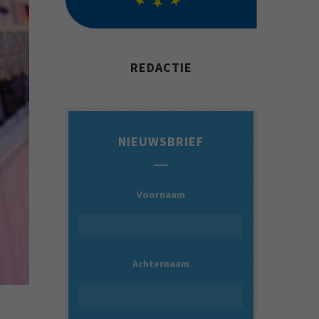
REDACTIE
NIEUWSBRIEF
Voornaam
Achternaam