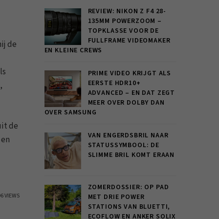
REVIEW: NIKON Z F4 28-
135MM POWERZOOM –
TOPKLASSE VOOR DE
FULLFRAME VIDEOMAKER
ij de
EN KLEINE CREWS
ls
PRIME VIDEO KRIJGT ALS
EERSTE HDR10+
,
ADVANCED – EN DAT ZEGT
MEER OVER DOLBY DAN
OVER SAMSUNG
uit de
VAN ENGERDSBRIL NAAR
 en
STATUSSYMBOOL: DE
SLIMME BRIL KOMT ERAAN
ZOMERDOSSIER: OP PAD
96 VIEWS
MET DRIE POWER
STATIONS VAN BLUETTI,
ECOFLOW EN ANKER SOLIX