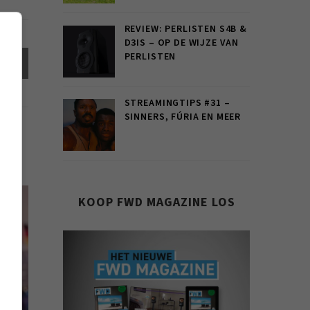
REVIEW: PERLISTEN S4B &
D3IS – OP DE WIJZE VAN
PERLISTEN
el
STREAMINGTIPS #31 –
SINNERS, FÚRIA EN MEER
KOOP FWD MAGAZINE LOS