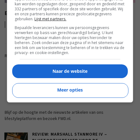
kan worden opgeslagen door, geopend door en gedeeld met
332 partners of specifiek door deze site worden gebruikt. Wij
EISA MOBILE AWARDS 2022-2023
en onze partners kunnen precieze geolocatiegegevens
gebruiken.
Lijst met partners.
Lees
meer
Bepaalde leveranciers kunnen uw persoonsgegevens
verwerken op basis van gerechtvaardigd belang. U kunt
hiertegen bezwaar maken door uw opties hieronder te
beheren. Zoek onderaan deze pagina of in het sitemenu naar
een link om uw toestemming te beheren of in te trekken via de
privacy- en cookie-instellingen.
Reacties zijn gesloten.
Naar de website
ADVERTENTIE
Meer opties
FWD.NL
Blijf op de hoogte met de nieuwste artikelen van ons
lifestyleplatform en bezoek FWD.nl.
REVIEW: MARSHALL STANMORE IV –