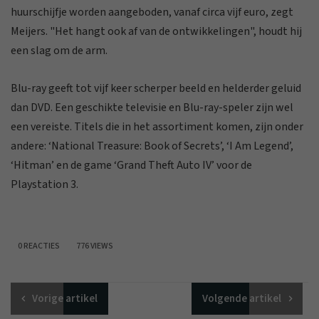
huurschijfje worden aangeboden, vanaf circa vijf euro, zegt
Meijers. "Het hangt ook af van de ontwikkelingen", houdt hij
een slag om de arm.
Blu-ray geeft tot vijf keer scherper beeld en helderder geluid
dan DVD. Een geschikte televisie en Blu-ray-speler zijn wel
een vereiste. Titels die in het assortiment komen, zijn onder
andere: ‘National Treasure: Book of Secrets’, ‘I Am Legend’,
‘Hitman’ en de game ‘Grand Theft Auto IV’ voor de
Playstation 3.
0 REACTIES
776 VIEWS
Vorige
artikel
Volgende
artikel