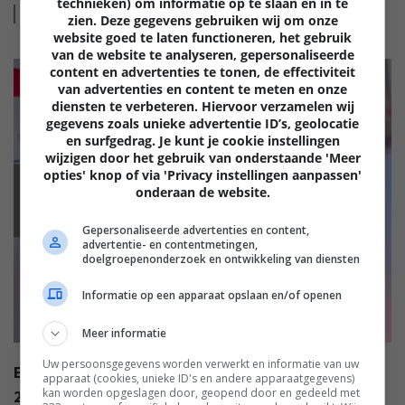
technieken) om informatie op te slaan en in te
Lees
meer
zien. Deze gegevens gebruiken wij om onze
website goed te laten functioneren, het gebruik
van de website te analyseren, gepersonaliseerde
content en advertenties te tonen, de effectiviteit
van advertenties en content te meten en onze
diensten te verbeteren. Hiervoor verzamelen wij
gegevens zoals unieke advertentie ID’s, geolocatie
en surfgedrag. Je kunt je cookie instellingen
wijzigen door het gebruik van onderstaande 'Meer
opties' knop of via 'Privacy instellingen aanpassen'
onderaan de website.
EISA
Gepersonaliseerde advertenties en content,
advertentie- en contentmetingen,
doelgroepenonderzoek en ontwikkeling van diensten
Informatie op een apparaat opslaan en/of openen
Meer informatie
Uw persoonsgegevens worden verwerkt en informatie van uw
EISA AWARDS: WAT ZIJN DE BESTE PRODUCTEN VAN
apparaat (cookies, unieke ID's en andere apparaatgegevens)
kan worden opgeslagen door, geopend door en gedeeld met
2022?