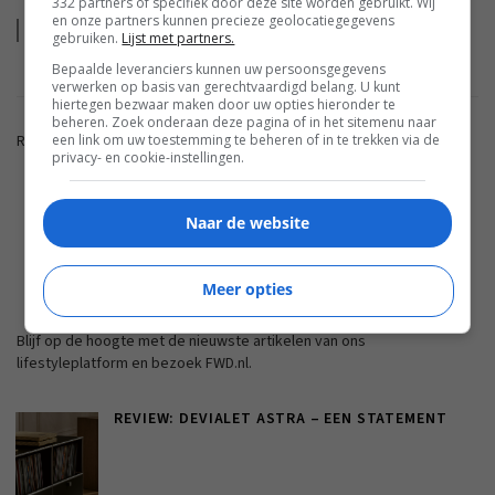
332 partners of specifiek door deze site worden gebruikt. Wij
en onze partners kunnen precieze geolocatiegegevens
Lees
meer
gebruiken.
Lijst met partners.
Bepaalde leveranciers kunnen uw persoonsgegevens
verwerken op basis van gerechtvaardigd belang. U kunt
hiertegen bezwaar maken door uw opties hieronder te
beheren. Zoek onderaan deze pagina of in het sitemenu naar
een link om uw toestemming te beheren of in te trekken via de
Reacties zijn gesloten.
privacy- en cookie-instellingen.
ADVERTENTIE
Naar de website
FWD.NL
Meer opties
Blijf op de hoogte met de nieuwste artikelen van ons
lifestyleplatform en bezoek FWD.nl.
REVIEW: DEVIALET ASTRA – EEN STATEMENT