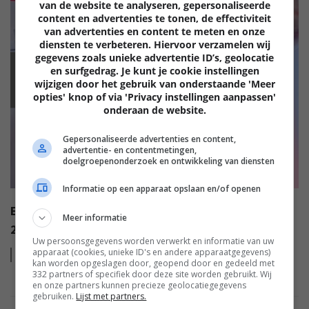
van de website te analyseren, gepersonaliseerde
content en advertenties te tonen, de effectiviteit
van advertenties en content te meten en onze
diensten te verbeteren. Hiervoor verzamelen wij
gegevens zoals unieke advertentie ID’s, geolocatie
en surfgedrag. Je kunt je cookie instellingen
EISA
wijzigen door het gebruik van onderstaande 'Meer
opties' knop of via 'Privacy instellingen aanpassen'
onderaan de website.
Gepersonaliseerde advertenties en content,
advertentie- en contentmetingen,
doelgroepenonderzoek en ontwikkeling van diensten
Informatie op een apparaat opslaan en/of openen
EISA AWARDS: WAT ZIJN DE BESTE PRODUCTEN VAN
Meer informatie
2022?
Uw persoonsgegevens worden verwerkt en informatie van uw
apparaat (cookies, unieke ID's en andere apparaatgegevens)
Lees
meer
kan worden opgeslagen door, geopend door en gedeeld met
332 partners of specifiek door deze site worden gebruikt. Wij
en onze partners kunnen precieze geolocatiegegevens
gebruiken.
Lijst met partners.