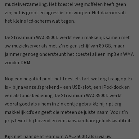
muziekverzameling. Het toestel wegmoffelen heeft geen
zin; het is groot en agressief ontworpen. Net daarom valt
het kleine lcd-scherm wat tegen.
De Streamium WAC3500D werkt even makkelijk samen met
uw muziekserver als met z’n eigen schijf van 80 GB, maar
jammer genoeg ondersteunt het toestel alleen mp3 en WMA
zonder DRM.
Nog een negatief punt: het toestel start wel erg traag op. Er
is – bijna vanzelfsprekend – een USB-slot, een iPod-dock en
een afstandsbediening. De Streamium WAC3500D werkt
vooral goed als u hem in z’n eentje gebruikt; hij ript erg
makkelijk cd’s en geeft die meteen de juiste naam. Voor z’n
prijs levert hij bovendien een aanvaardbare geluidskwaliteit.
Kijk niet naar de Streamium WAC3500D als u via uw