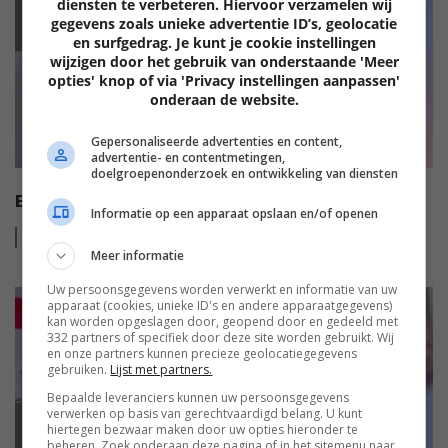
diensten te verbeteren. Hiervoor verzamelen wij
EISA
gegevens zoals unieke advertentie ID’s, geolocatie
en surfgedrag. Je kunt je cookie instellingen
wijzigen door het gebruik van onderstaande 'Meer
opties' knop of via 'Privacy instellingen aanpassen'
onderaan de website.
Gepersonaliseerde advertenties en content,
advertentie- en contentmetingen,
doelgroepenonderzoek en ontwikkeling van diensten
EISA HI-FI AWARDS 2022-2023
Informatie op een apparaat opslaan en/of openen
Lees
meer
Meer informatie
Uw persoonsgegevens worden verwerkt en informatie van uw
apparaat (cookies, unieke ID's en andere apparaatgegevens)
kan worden opgeslagen door, geopend door en gedeeld met
332 partners of specifiek door deze site worden gebruikt. Wij
en onze partners kunnen precieze geolocatiegegevens
gebruiken.
Lijst met partners.
Bepaalde leveranciers kunnen uw persoonsgegevens
verwerken op basis van gerechtvaardigd belang. U kunt
hiertegen bezwaar maken door uw opties hieronder te
EISA
beheren. Zoek onderaan deze pagina of in het sitemenu naar