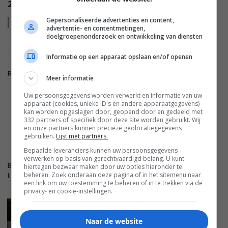
2022?
Gepersonaliseerde advertenties en content,
Lees
meer
advertentie- en contentmetingen,
doelgroepenonderzoek en ontwikkeling van diensten
Informatie op een apparaat opslaan en/of openen
Reacties zijn gesloten.
Meer informatie
Uw persoonsgegevens worden verwerkt en informatie van uw
apparaat (cookies, unieke ID's en andere apparaatgegevens)
ADVERTENTIE
kan worden opgeslagen door, geopend door en gedeeld met
332 partners of specifiek door deze site worden gebruikt. Wij
en onze partners kunnen precieze geolocatiegegevens
gebruiken.
Lijst met partners.
FWD.NL
Bepaalde leveranciers kunnen uw persoonsgegevens
verwerken op basis van gerechtvaardigd belang. U kunt
Blijf op de hoogte met de nieuwste artikelen van ons
hiertegen bezwaar maken door uw opties hieronder te
beheren. Zoek onderaan deze pagina of in het sitemenu naar
lifestyleplatform en bezoek FWD.nl.
een link om uw toestemming te beheren of in te trekken via de
privacy- en cookie-instellingen.
REVIEW: LOEWE LEO – MET DE ZEGEN VAN
MBAPPÉ
Naar de website