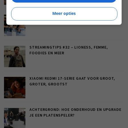
Meer opties
SAMSUNG GALAXY Z SERIES ZET VOLGENDE
STAP IN FOLDABLES
STREAMINGTIPS #32 – LIONESS, FEMME,
FOODIES EN MEER
XIAOMI REDMI 17-SERIE GAAT VOOR GROOT,
GROTER, GROOTST
ACHTERGROND: HOE ONDERHOUD EN UPGRADE
JE EEN PLATENSPELER?