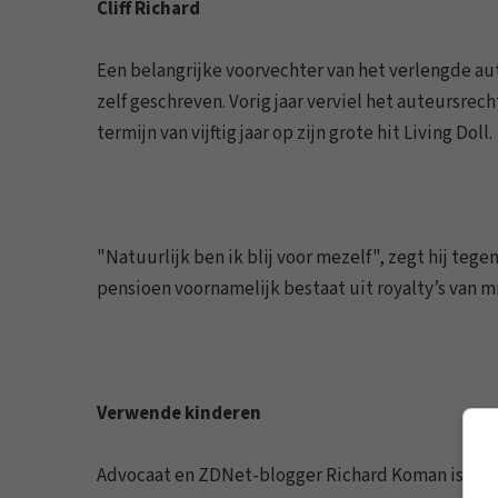
Cliff Richard
Een belangrijke voorvechter van het verlengde auteu
zelf geschreven. Vorig jaar verviel het auteursrecht 
termijn van vijftig jaar op zijn grote hit Living Doll.
"Natuurlijk ben ik blij voor mezelf", zegt hij tege
pensioen voornamelijk bestaat uit royalty’s van mis
Verwende kinderen
Advocaat en ZDNet-blogger Richard Koman is mind