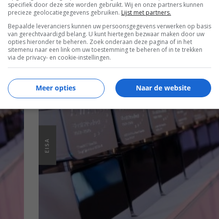
specifiek door deze site worden gebruikt. Wij en onze partners kunnen
EN
precieze geolocatiegegevens gebruiken.
Lijst met partners.
Bepaalde leveranciers kunnen uw persoonsgegevens verwerken op basis
van gerechtvaardigd belang. U kunt hiertegen bezwaar maken door uw
opties hieronder te beheren. Zoek onderaan deze pagina of in het
sitemenu naar een link om uw toestemming te beheren of in te trekken
via de privacy- en cookie-instellingen.
Meer opties
Naar de website
EISA