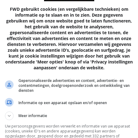
te nemen om te creëren. Maar hij vindt een termijn van vijftig
FWD gebruikt cookies (en vergelijkbare technieken) om
, is het tijd om de voordelen te verschuiven naar de samenlevi
informatie op te slaan en in te zien. Deze gegevens
eren van de artiest."
gebruiken wij om onze website goed te laten functioneren,
het gebruik van de website te analyseren,
gepersonaliseerde content en advertenties te tonen, de
ming voor muziekopnamen in 1998 al verlengd naar 95 jaar.
effectiviteit van advertenties en content te meten en onze
diensten te verbeteren. Hiervoor verzamelen wij gegevens
zoals unieke advertentie ID’s, geolocatie en surfgedrag. Je
kunt je cookie instellingen wijzigen door het gebruik van
onderstaande 'Meer opties' knop of via 'Privacy instellingen
0 REACTIES
7
aanpassen' onderaan de website.
Gepersonaliseerde advertenties en content, advertentie- en
contentmetingen, doelgroepenonderzoek en ontwikkeling van
diensten
Informatie op een apparaat opslaan en/of openen
Volgende
artik
Meer informatie
Uw persoonsgegevens worden verwerkt en informatie van uw apparaat
(cookies, unieke ID's en andere apparaatgegevens) kan worden
opgeslagen door, geopend door en gedeeld met 332 partners of