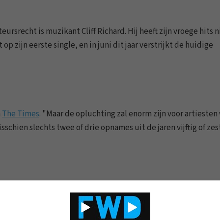
rsrecht is muzikant Cliff Richard. Hij heeft zijn vroege hits n
op zijn eerste single, en in juni dit jaar verstrijkt de huidige
n
The Times
. "Maar de opluchting zal enorm zijn voor artiesten
schien slechts twee of drie opnames uit de jaren vijftig of zest
er enthousiast. Hij snapt dat het auteursrecht noodzakelijke