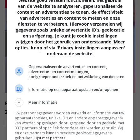
website goed te laten functioneren, het gebruik
van de website te analyseren, gepersonaliseerde
content en advertenties te tonen, de effectiviteit
van advertenties en content te meten en onze
diensten te verbeteren. Hiervoor verzamelen wij
gegevens zoals unieke advertentie ID’s, geolocatie
en surfgedrag. Je kunt je cookie instellingen
wijzigen door het gebruik van onderstaande 'Meer
EISA
opties' knop of via 'Privacy instellingen aanpassen'
onderaan de website.
Gepersonaliseerde advertenties en content,
advertentie- en contentmetingen,
doelgroepenonderzoek en ontwikkeling van diensten
Informatie op een apparaat opslaan en/of openen
EISA AWARDS: WAT ZIJN DE BESTE PRODUCTEN VAN
Meer informatie
2022?
Uw persoonsgegevens worden verwerkt en informatie van uw
apparaat (cookies, unieke ID's en andere apparaatgegevens)
Lees
meer
kan worden opgeslagen door, geopend door en gedeeld met
332 partners of specifiek door deze site worden gebruikt. Wij
en onze partners kunnen precieze geolocatiegegevens
gebruiken.
Lijst met partners.